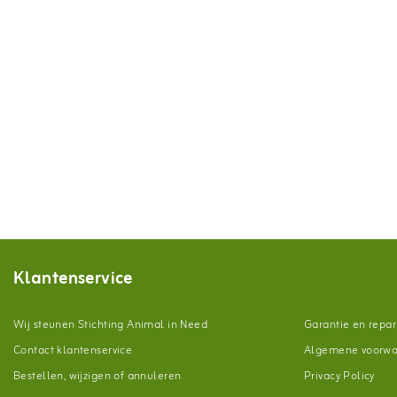
Klantenservice
Wij steunen Stichting Animal in Need
Garantie en repar
Contact klantenservice
Algemene voorw
Bestellen, wijzigen of annuleren
Privacy Policy