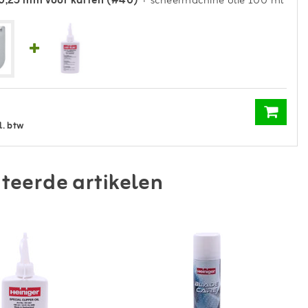
0,25 mm voor katten (#40)
+ scheermachine olie 100 ml
l. btw
teerde artikelen