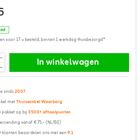
5
aad
n voor 17 u besteld, binnen 1 werkdag thuisbezorgd*
In winkelwagen
ne sinds
2007
kel met
Thuiswinkel Waarborg
 pakket op bij
3500+ afhaalpunten
erzending vanaf €75,- (NL/BE)
 klanten beoordelen ons met een
9.1