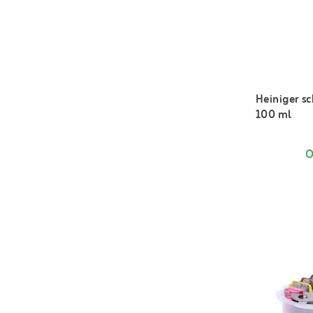
Heiniger s
100 ml
O