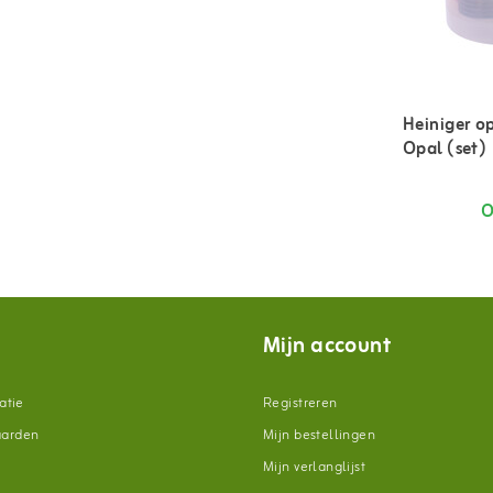
Heiniger 
Opal (set)
O
Mijn account
atie
Registreren
aarden
Mijn bestellingen
Mijn verlanglijst