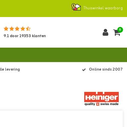
Thuiswinkel waarborg
0
9.1
door
19353
klanten
le levering
Online sinds 2007