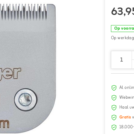
63,9
Op voorr
Op werkdage
Al onli
Webwin
Haal uw
Gratis
v
18.000+