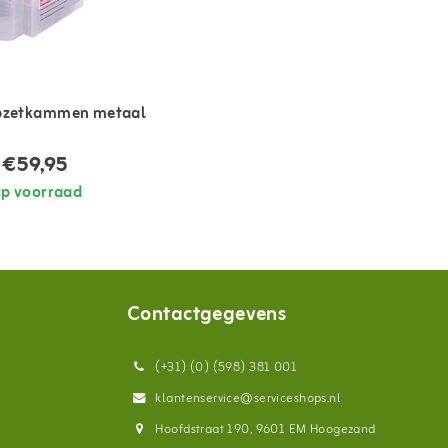
opzetkammen metaal
€59,95
p voorraad
Contactgegevens
(+31) (0) (598) 381 001
klantenservice@serviceshops.nl
Hoofdstraat 190, 9601 EM Hoogezand