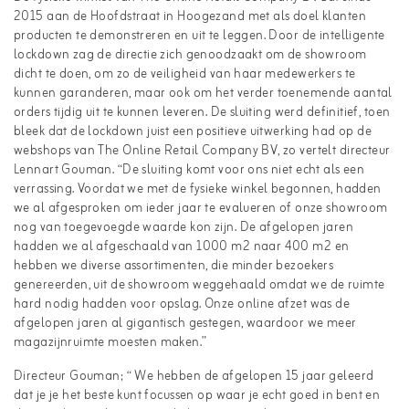
2015 aan de Hoofdstraat in Hoogezand met als doel klanten
producten te demonstreren en uit te leggen. Door de intelligente
lockdown zag de directie zich genoodzaakt om de showroom
dicht te doen, om zo de veiligheid van haar medewerkers te
kunnen garanderen, maar ook om het verder toenemende aantal
orders tijdig uit te kunnen leveren. De sluiting werd definitief, toen
bleek dat de lockdown juist een positieve uitwerking had op de
webshops van The Online Retail Company BV, zo vertelt directeur
Lennart Gouman. “De sluiting komt voor ons niet echt als een
verrassing. Voordat we met de fysieke winkel begonnen, hadden
we al afgesproken om ieder jaar te evalueren of onze showroom
nog van toegevoegde waarde kon zijn. De afgelopen jaren
hadden we al afgeschaald van 1000 m2 naar 400 m2 en
hebben we diverse assortimenten, die minder bezoekers
genereerden, uit de showroom weggehaald omdat we de ruimte
hard nodig hadden voor opslag. Onze online afzet was de
afgelopen jaren al gigantisch gestegen, waardoor we meer
magazijnruimte moesten maken.”
Directeur Gouman; “ We hebben de afgelopen 15 jaar geleerd
dat je je het beste kunt focussen op waar je echt goed in bent en