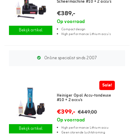
Scheermachine #10 + 2 accu's
€389,-
Op voorraad
Compact design
Bekijk artikel
High performance Lithium accu's
Online specialist sinds 2007
Sale!
Heiniger Opal Accu-tondeuse
#10 + 2 accu's
€399,-
€449,00
Op voorraad
High performance Lithium accu
Bekijk artikel
Geen storende luchtstroming