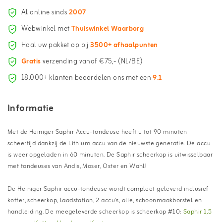
Al online sinds
2007
Webwinkel met
Thuiswinkel Waarborg
Haal uw pakket op bij
3500+ afhaalpunten
Gratis
verzending vanaf €75,- (NL/BE)
18.000+ klanten beoordelen ons met een
9.1
Informatie
Met de Heiniger Saphir Accu-tondeuse heeft u tot 90 minuten
scheertijd dankzij de Lithium accu van de nieuwste generatie. De accu
is weer opgeladen in 60 minuten. De Saphir scheerkop is uitwisselbaar
met tondeuses van Andis, Moser, Oster en Wahl!
De Heiniger Saphir accu-tondeuse wordt compleet geleverd inclusief
koffer, scheerkop, laadstation, 2 accu's, olie, schoonmaakborstel en
handleiding. De meegeleverde scheerkop is scheerkop #10:
Saphir 1,5