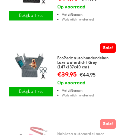
Op voorraad
Met zijflappen
Bekijk artikel
Waterdicht materiaal
Sale!
EcoPedz auto hondendeken
Luxe waterdicht Grey
(147x137x40 cm)
€39,95
€44,95
Op voorraad
Met zijflappen
Bekijk artikel
Waterdicht materiaal
Sale!
Nobleza autogordel voor