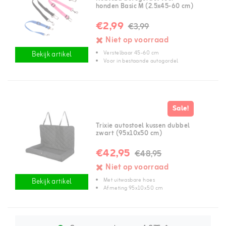
honden Basic M (2.5x45-60 cm)
€2,99
€3,99
Niet op voorraad
Verstelbaar 45-60 cm
Bekijk artikel
Voor in bestaande autogordel
Sale!
Trixie autostoel kussen dubbel
zwart (95x10x50 cm)
€42,95
€48,95
Niet op voorraad
Met uitwasbare hoes
Bekijk artikel
Afmeting 95x10x50 cm