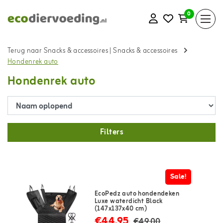
0
Terug naar Snacks & accessoires
|
Snacks & accessoires
Hondenrek auto
Hondenrek auto
Filters
Sale!
EcoPedz auto hondendeken
Luxe waterdicht Black
(147x137x40 cm)
€44,95
€49,00