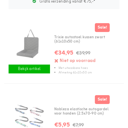
Gratis verzending vanaf €75,-*
Sale!
Trixie autostoel kussen zwart
(61x10x50 cm)
€34,95
€39,99
Niet op voorraad
Met uitwasbare hoes
Bekijk artikel
Afmeting 61x10x50 cm
Sale!
Nobleza elastische autogordel
voor honden (2.5x70-90 cm)
€5,95
€7,99