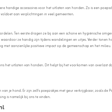
andere handige accessoires voor het uitlaten van honden. Zo is een po
 voldoet aan verplichtingen in veel gemeenten.
delen. Ten eerste dragen ze bij aan een schone en hygiënische omgev
 waardoor ze handig zijn tijdens wandelingen en uitjes. Verder tonen h
ng met aanzienlijke positieve impact op de gemeenschap en het milieu.
jdens het uitlaten van honden. Dit helpt bij het voorkomen van overlas
n van je hond. Er zijn zelfs poepzakjes met geur verkrijgbaar, zoals de
P
ing is namelijk bij ons te vinden.
nl