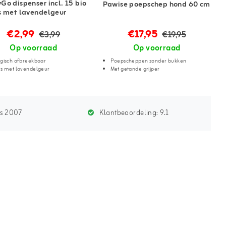
Go dispenser incl. 15 bio
Pawise poepschep hond 60 cm
s met lavendelgeur
€2,99
€17,95
€3,99
€19,95
Op voorraad
Op voorraad
ogisch afbreekbaar
Poepscheppen zonder bukken
es met lavendelgeur
Met getande grijper
ds 2007
Klantbeoordeling:
9.1