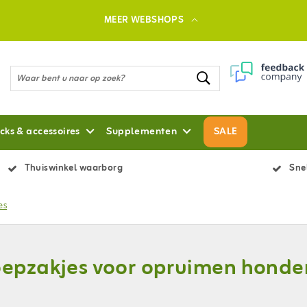
MEER WEBSHOPS
cks & accessoires
Supplementen
SALE
Thuiswinkel waarborg
Snel
es
epzakjes voor opruimen hond