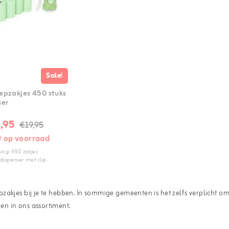
Sale!
epzakjes 450 stuks
ser
,95
€19,95
t op voorraad
ing: 450 zakjes
 dispenser met clip
akjes bij je te hebben. In sommige gemeenten is het zelfs verplicht om
n in ons assortiment.