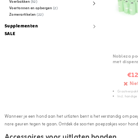
Voerbakken
(52)
Voertonnen en opbergen
(2)
Zomerartikelen
(22)
Supplementen
SALE
Nobleza po
met dispen
€12
Nie
Grootverpakk
Incl. handige
Wanneer je een hond aan het uitlaten bent is het verstandig om poepz
nare geuren tegen te gaan. Ontdek de soorten poepzakjes voor honde
Accessoires voor uitlaten honden