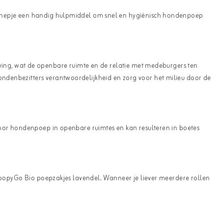
epschepje een handig hulpmiddel om snel en hygiënisch hondenpoep
ing, wat de openbare ruimte en de relatie met medeburgers ten
ondenbezitters verantwoordelijkheid en zorg voor het milieu door de
t door hondenpoep in openbare ruimtes en kan resulteren in boetes
oopyGo Bio poepzakjes lavendel
. Wanneer je liever meerdere rollen