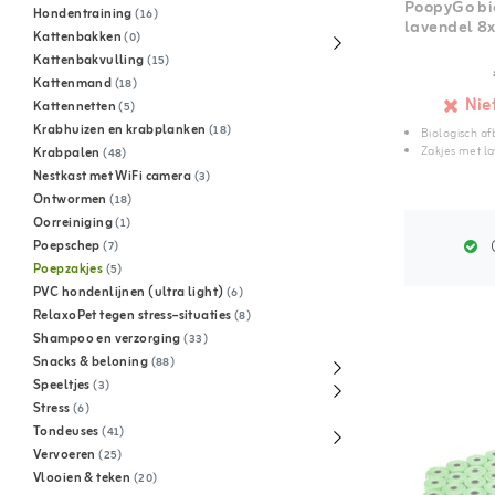
PoopyGo bi
Hondentraining
(16)
lavendel 8x
Kattenbakken
(0)
Kattenbakvulling
(15)
Kattenmand
(18)
Nie
Kattennetten
(5)
Krabhuizen en krabplanken
(18)
Biologisch a
Zakjes met l
Krabpalen
(48)
Nestkast met WiFi camera
(3)
Ontwormen
(18)
Oorreiniging
(1)
G
Poepschep
(7)
Poepzakjes
(5)
PVC hondenlijnen (ultra light)
(6)
RelaxoPet tegen stress–situaties
(8)
Shampoo en verzorging
(33)
Snacks & beloning
(88)
Speeltjes
(3)
Stress
(6)
Tondeuses
(41)
Vervoeren
(25)
Vlooien & teken
(20)