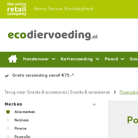
Kennis.
Service.
Vriendelijkheid.
Hondenvoer
Kattenvoeding
Paard
Sna
Gratis verzending vanaf €75,-*
Terug naar Snacks & accessoires
|
Snacks & accessoires
Poepzakj
Merken
Alle merken
Po
Nobleza
Pawise
PoopyGo