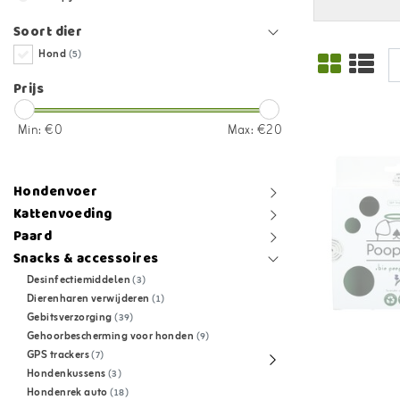
Soort dier
Hond
(5)
Prijs
Min: €
0
Max: €
20
Hondenvoer
Kattenvoeding
Paard
Snacks & accessoires
Desinfectiemiddelen
(3)
Dierenharen verwijderen
(1)
Gebitsverzorging
(39)
Gehoorbescherming voor honden
(9)
GPS trackers
(7)
Hondenkussens
(3)
Hondenrek auto
(18)