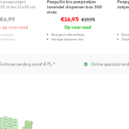
o poepzakjes
PoopyGo bio poepzakjes
Poopy
15 stuks 21x33 cm
lavendel dispenser box 300
zakje
stuks
€6,99
€16,95
€19,95
t op voorraad
Op voorraad
fbreekbaar
Biologisch afbreekbaar
Biol
avendelgeur
Handige dispenser box
Zakj
ratis verzending vanaf €75,-*
Online specialist sin