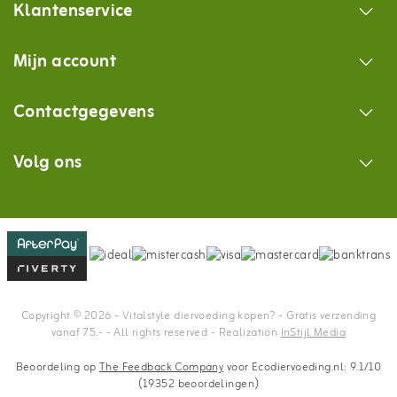
Klantenservice
Mijn account
Contactgegevens
Volg ons
Copyright © 2026 - Vitalstyle diervoeding kopen? - Gratis verzending
vanaf 75.- - All rights reserved - Realization
InStijl Media
Beoordeling op
The Feedback Company
voor Ecodiervoeding.nl: 9.1/10
(19352 beoordelingen)