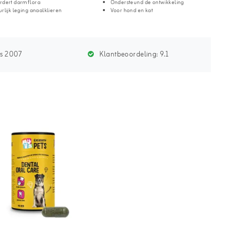
rdert darmflora
Ondersteund de ontwikkeling
rlijk leging anaalklieren
Voor hond en kat
ds 2007
Klantbeoordeling:
9.1