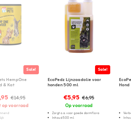
Sale!
Sale!
Pets HempOne
EcoPedz Lijnzaadolie voor
EcoPe
d & Kat
honden 500 ml
Hond 
,95
€5,95
€14,95
€6,95
t op voorraad
Op voorraad
annend
Zorgt o.a. voor goede darmflora
Verbe
ijk
Inhoud 500 ml
Inho