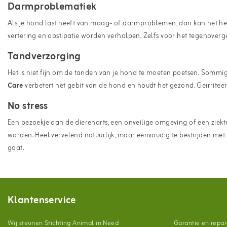
Darmproblematiek
Als je hond last heeft van maag- of darmproblemen, dan kan het hee
vertering en obstipatie worden verholpen. Zelfs voor het tegenoverg
Tandverzorging
Het is niet fijn om de tanden van je hond te moeten poetsen. Sommige
Care
verbetert het gebit van de hond en houdt het gezond. Geïrrit
No stress
Een bezoekje aan de dierenarts, een onveilige omgeving of een ziekt
worden. Heel vervelend natuurlijk, maar eenvoudig te bestrijden met
gaat.
Klantenservice
Wij steunen Stichting Animal in Need
Garantie en repar