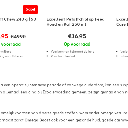
Sale!
ft Chew 240 g (60
Excellent Pets Itch Stop Feed
Excel
Hond en Kat 250 ml
Care 
,95
€16,95
€49,90
 voorraad
Op voorraad
rmflora
Voorkomt en kalmeert de huid
Verbe
ging anaalklieren
Voor hond en kat
Inho
Na een operatie, intensieve periode of vanwege ouderdom, kan een sup
en allemaal één ding bij Ecodiervoeding gemeen: ze zijn gemaakt van na
namelijk voorzien van diverse goede stoffen, waaronder omega vetzuren.
aarnaast zorgt
Omega Boost
ook voor een gezonde huid, goede darmwer