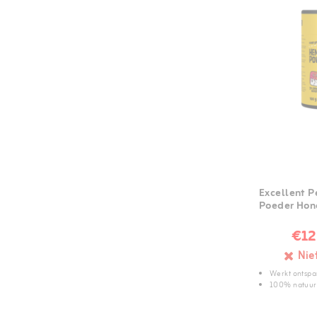
Excellent 
Poeder Hon
€12
Nie
Werkt ontsp
100% natuurl