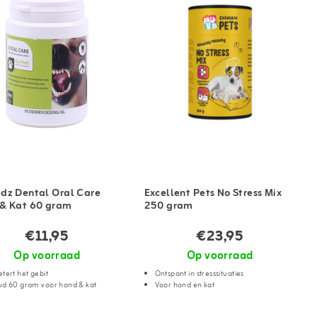
dz Dental Oral Care
Excellent Pets No Stress Mix
& Kat 60 gram
250 gram
€11,95
€23,95
Op voorraad
Op voorraad
tert het gebit
Ontspant in stresssituaties
ud 60 gram voor hond & kat
Voor hond en kat