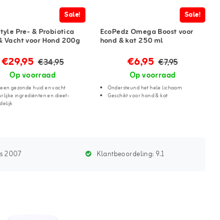
Sale!
Sale!
style Pre- & Probiotica
EcoPedz Omega Boost voor
& Vacht voor Hond 200g
hond & kat 250 ml
€29,95
€6,95
€34,95
€7,95
Op voorraad
Op voorraad
 een gezonde huid en vacht
Ondersteund het hele lichaam
rlijke ingrediënten en dieet-
Geschikt voor hond & kat
delijk
ds 2007
Klantbeoordeling:
9.1