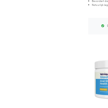
Bevordert da
Natuurlijk le
G