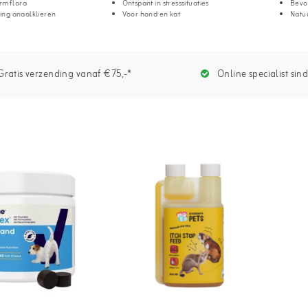
rmflora
Ontspant in stresssituaties
Bevo
ging anaalklieren
Voor hond en kat
Natuu
ratis verzending vanaf €75,-*
Online specialist sin