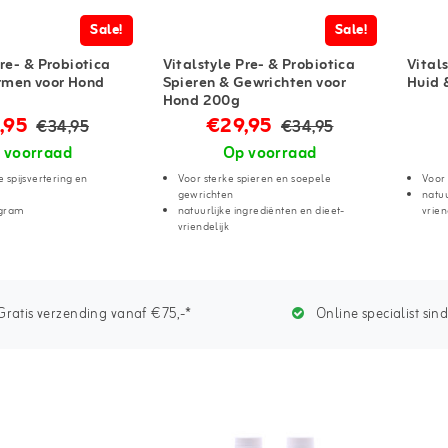
Sale!
Sale!
Pre- & Probiotica
Vitalstyle Pre- & Probiotica
Vital
men voor Hond
Spieren & Gewrichten voor
Huid 
Hond 200g
,95
€29,95
€34,95
€34,95
 voorraad
Op voorraad
e spijsvertering en
Voor sterke spieren en soepele
Voor
gewrichten
natuu
 gram
natuurlijke ingrediënten en dieet-
vrien
vriendelijk
ratis verzending vanaf €75,-*
Online specialist sin