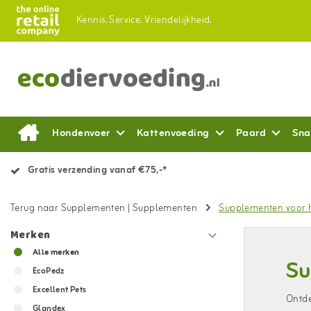
Kennis.
Service.
Vriendelijkheid.
Hondenvoer
Kattenvoeding
Paard
Sna
Gratis verzending vanaf €75,-*
Terug naar Supplementen
|
Supplementen
Supplementen voor
Merken
Alle merken
Su
EcoPedz
Excellent Pets
Ontde
Glandex