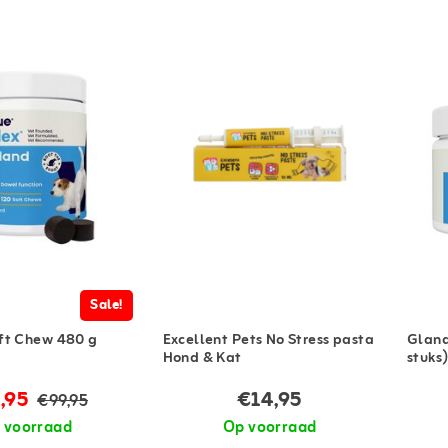
Sale!
ft Chew 480 g
Excellent Pets No Stress pasta
Gland
Hond & Kat
stuks
,95
€14,95
€99,95
 voorraad
Op voorraad