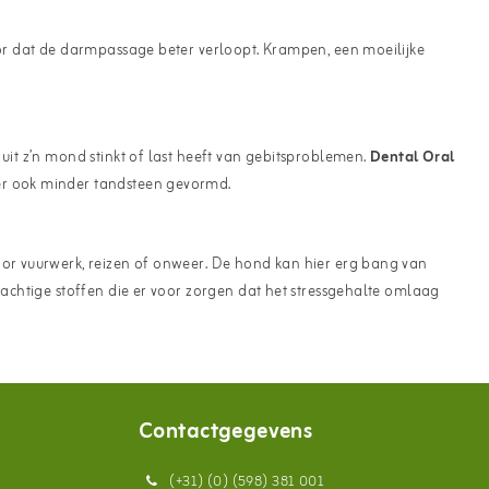
oor dat de darmpassage beter verloopt. Krampen, een moeilijke
uit z’n mond stinkt of last heeft van gebitsproblemen.
Dental Oral
 er ook minder tandsteen gevormd.
oor vuurwerk, reizen of onweer. De hond kan hier erg bang van
rachtige stoffen die er voor zorgen dat het stressgehalte omlaag
Contactgegevens
(+31) (0) (598) 381 001