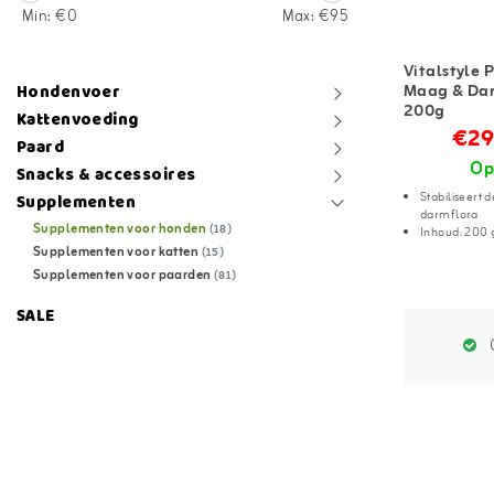
Min: €
0
Max: €
95
Vitalstyle 
Maag & Dar
Hondenvoer
200g
Kattenvoeding
€29
Paard
Op
Snacks & accessoires
Stabiliseert d
Supplementen
darmflora
Supplementen voor honden
(18)
Inhoud: 200
Supplementen voor katten
(15)
Supplementen voor paarden
(81)
SALE
G