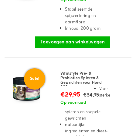
Op voorraad
Stabiliseert de
spijsvertering en
darmflora
Inhoud: 200 gram
Toevoegen aan winkelwagen
Vitalstyle Pre- &
Probiotica Spieren &
Sale!
Gewrichten voor Hond
200g
Voor
€29,95
€34,95
sterke
Op voorraad
spieren en soepele
gewrichten
natuurlijke
ingrediënten en dieet-