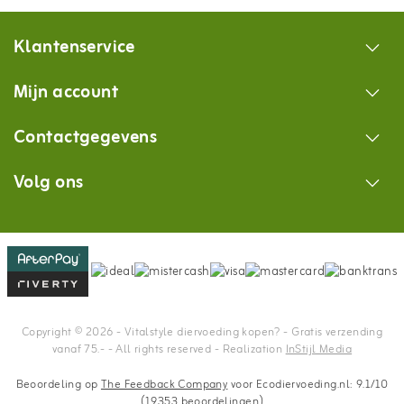
Klantenservice
Mijn account
Contactgegevens
Volg ons
Copyright © 2026 - Vitalstyle diervoeding kopen? - Gratis verzending
vanaf 75.- - All rights reserved - Realization
InStijl Media
Beoordeling op
The Feedback Company
voor Ecodiervoeding.nl: 9.1/10
(19353 beoordelingen)