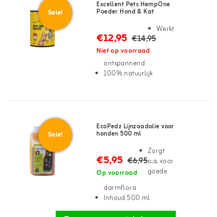
Excellent Pets HempOne
Poeder Hond & Kat
Sale!
Werkt
€12,95
€14,95
Niet op voorraad
ontspannend
100% natuurlijk
EcoPedz Lijnzaadolie voor
honden 500 ml
Sale!
Zorgt
€5,95
€6,95
o.a. voor
goede
Op voorraad
darmflora
Inhoud 500 ml