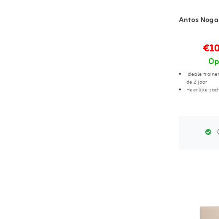
Antos Nogaa
€10
Op
Ideale train
de 2 jaar
Heerlijke za
G