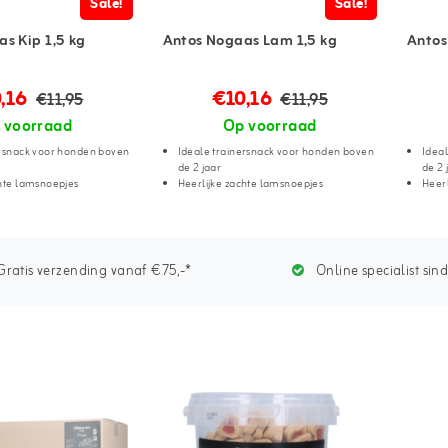
Sale!
Sale!
s Kip 1,5 kg
Antos Nogaas Lam 1,5 kg
Antos
,16
€10,16
€11,95
€11,95
 voorraad
Op voorraad
ersnack voor honden boven
Ideale trainersnack voor honden boven
Idea
de 2 jaar
de 2 
chte lamsnoepjes
Heerlijke zachte lamsnoepjes
Heerl
ratis verzending vanaf €75,-*
Online specialist sin