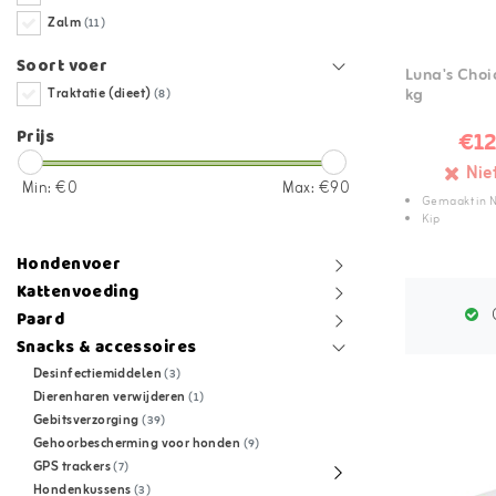
Zalm
(11)
Soort voer
Luna's Choic
kg
Traktatie (dieet)
(8)
Prijs
€12
Nie
Min: €
0
Max: €
90
Gemaakt in 
Kip
Hondenvoer
Kattenvoeding
G
Paard
Snacks & accessoires
Desinfectiemiddelen
(3)
Dierenharen verwijderen
(1)
Gebitsverzorging
(39)
Gehoorbescherming voor honden
(9)
GPS trackers
(7)
Hondenkussens
(3)