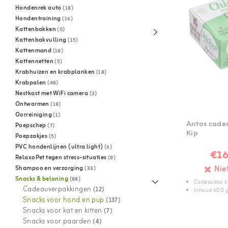
Hondenrek auto
(18)
Hondentraining
(16)
Kattenbakken
(0)
Kattenbakvulling
(15)
Kattenmand
(18)
Kattennetten
(5)
Krabhuizen en krabplanken
(18)
Krabpalen
(48)
Nestkast met WiFi camera
(3)
Ontwormen
(18)
Oorreiniging
(1)
Antos cade
Poepschep
(7)
Kip
Poepzakjes
(5)
PVC hondenlijnen (ultra light)
(6)
€16
RelaxoPet tegen stress–situaties
(8)
Nie
Shampoo en verzorging
(33)
Snacks & beloning
(88)
Cadeaubox k
Cadeauverpakkingen
(12)
Inhoud 600 
Snacks voor hond en pup
(137)
Snacks voor kat en kitten
(7)
Snacks voor paarden
(4)