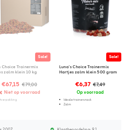
Sale!
Sale!
s Choice Trainermix
Luna's Choice Trainermix
es zalm klein 10 kg
Hartjes zalm klein 500 gram
€67,15
€6,37
€79,00
€7,49
Niet op voorraad
Op voorraad
tverpakking
Ideale trainersnack
m
Zalm
ds 2007
Klantbeoordeling:
9.1