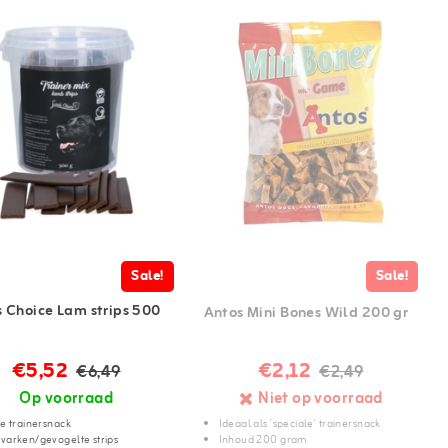
Sale!
Sale!
s Choice Lam strips 500
Antos Mini Bones Wild 200 gr
€5,52
€2,12
€6,49
€2,49
Op voorraad
Niet op voorraad
e trainersnack
Ideaal als 'speciale' trainersnack
varken/gevogelte strips
Inhoud 200 gram