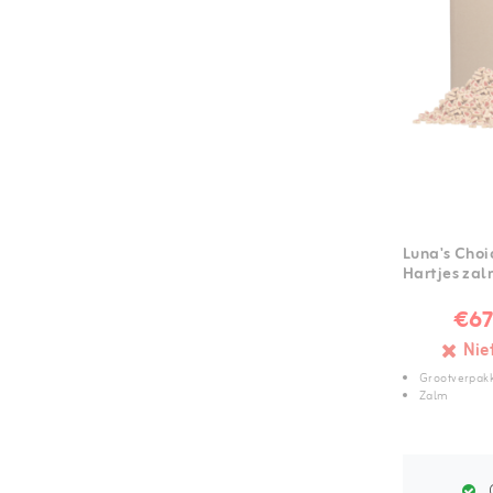
Luna's Choi
Hartjes zal
€67
Nie
Grootverpak
Zalm
G