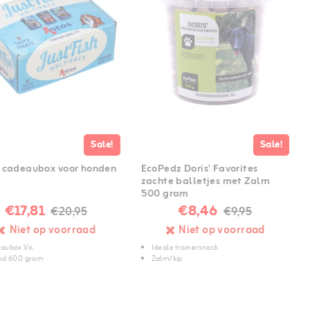
Sale!
Sale!
 cadeaubox voor honden
EcoPedz Doris' Favorites
zachte balletjes met Zalm
500 gram
€17,81
€8,46
€20,95
€9,95
Niet op voorraad
Niet op voorraad
aubox Vis
Ideale trainersnack
ud 600 gram
Zalm/kip