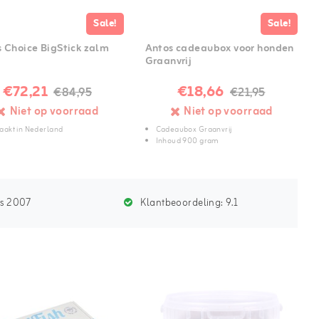
Sale!
Sale!
s Choice BigStick zalm
Antos cadeaubox voor honden
Graanvrij
€72,21
€18,66
€84,95
€21,95
Niet op voorraad
Niet op voorraad
akt in Nederland
Cadeaubox Graanvrij
m
Inhoud 900 gram
ds 2007
Klantbeoordeling:
9.1