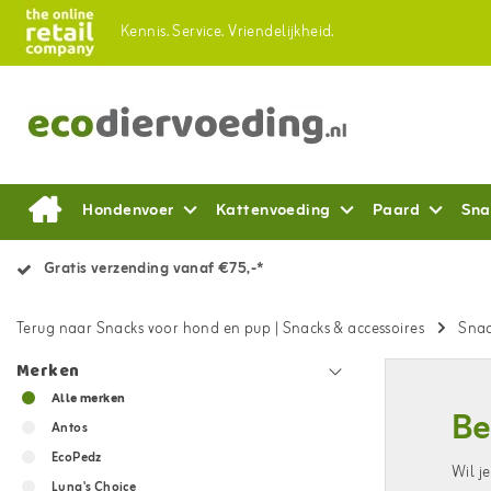
Kennis.
Service.
Vriendelijkheid.
Hondenvoer
Kattenvoeding
Paard
Sna
Gratis verzending vanaf €75,-*
Terug naar Snacks voor hond en pup
|
Snacks & accessoires
Snac
Merken
Alle merken
Be
Antos
EcoPedz
Wil j
Luna's Choice