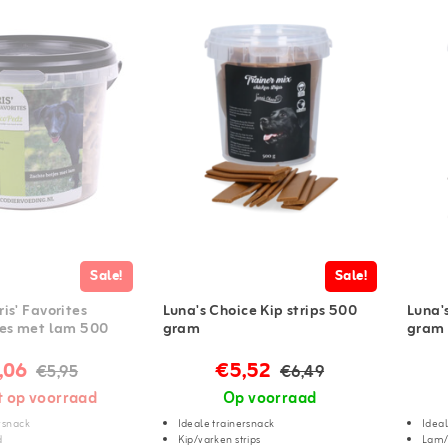
Sale!
Sale!
is' Favorites
Luna's Choice Kip strips 500
Luna'
jes met lam 500
gram
gram
,06
€5,52
€5,95
€6,49
t op voorraad
Op voorraad
rsnack
Ideale trainersnack
Ideal
d
Kip/varken strips
Lam/