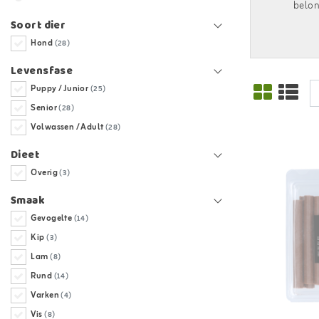
belon
Soort dier
Hond
(28)
Levensfase
Puppy / Junior
(25)
Senior
(28)
Volwassen / Adult
(28)
Dieet
Overig
(3)
Smaak
Gevogelte
(14)
Kip
(3)
Lam
(8)
Rund
(14)
Varken
(4)
Vis
(8)