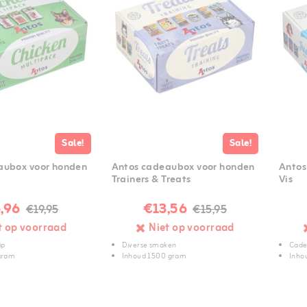
Sale!
Sale!
aubox voor honden
Antos cadeaubox voor honden
Antos
Trainers & Treats
Vis
,96
€13,56
€19,95
€15,95
t op voorraad
Niet op voorraad
ip
Diverse smaken
Cade
gram
Inhoud 1500 gram
Inho