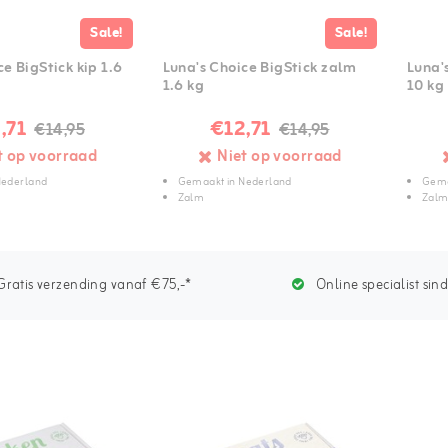
Sale!
Sale!
e BigStick kip 1.6
Luna's Choice BigStick zalm
Luna'
1.6 kg
10 kg
,71
€12,71
€14,95
€14,95
t op voorraad
Niet op voorraad
Nederland
Gemaakt in Nederland
Gema
Zalm
Zal
ratis verzending vanaf €75,-*
Online specialist sin