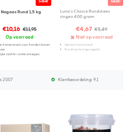
Sale!
Sale!
Luna's Choice Rundvlees
 Nogaas Rund 1,5 kg
ringen 400 gram
€10,16
€4,67
€11,95
€5,49
Op voorraad
Niet op voorraad
le trainersnack voor honden boven
Ideale trainersnack
jaar
Rund/varken/gevogelte
ijke zachte rundersnoepjes
ds 2007
Klantbeoordeling:
9.1