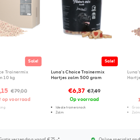
Sale!
Sale!
ce Trainermix
Luna's Choice Trainermix
Luna'
m 10 kg
Hartjes zalm 500 gram
Hartj
,15
€6,37
€79,00
€7,49
t op voorraad
Op voorraad
king
Ideale trainersnack
Groo
Zalm
Zal
ratis verzending vanaf €75,-*
Online specialist sin