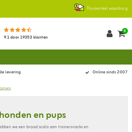
Thuiswinkel waarborg
0
9.1
door
19353
klanten
le levering
Online sinds 2007
ainers
 honden en pups
hebben we een braad scala aan trainersnacks en