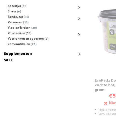
Speeltjes
(3)
Stress
(6)
Tondeuses
(41)
Vervoeren
(25)
Vlooien & teken
(20)
Voerbakken
(52)
Voertonnen en opbergen
(2)
Zomerartikelen
(22)
Supplementen
SALE
EcoPedz Dor
Zachte bot
gram
€5
Nie
Ideale traine
Lam/kip/run