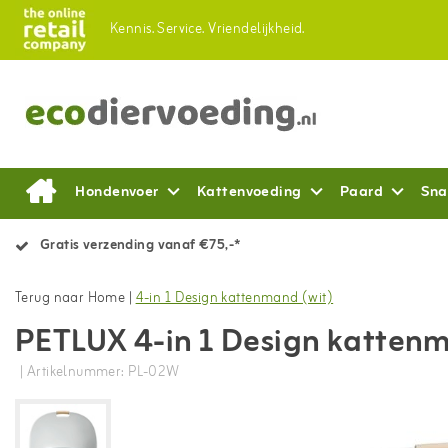
Kennis.
Service.
Vriendelijkheid.
Hondenvoer
Kattenvoeding
Paard
Sna
Gratis verzending vanaf €75,-*
Terug naar Home
|
4-in 1 Design kattenmand (wit)
PETLUX 4-in 1 Design kattenm
| Artikelnummer: PL-02W