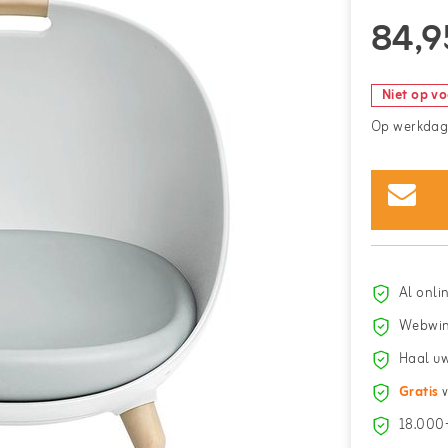
84,9
Niet op v
Op werkdage
Al onli
Webwin
Haal uw
Gratis
v
18.000+