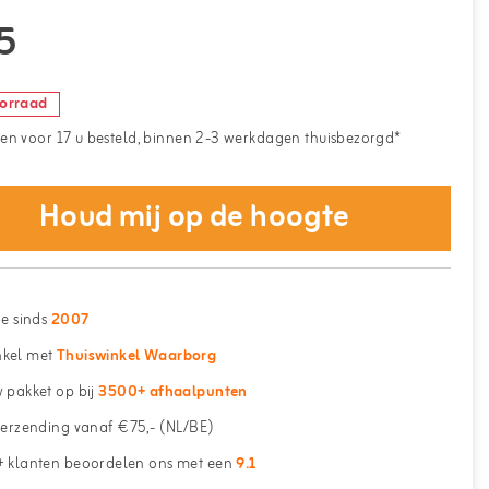
5
oorraad
n voor 17 u besteld, binnen 2-3 werkdagen thuisbezorgd*
Houd mij op de hoogte
ne sinds
2007
kel met
Thuiswinkel Waarborg
 pakket op bij
3500+ afhaalpunten
erzending vanaf €75,- (NL/BE)
 klanten beoordelen ons met een
9.1