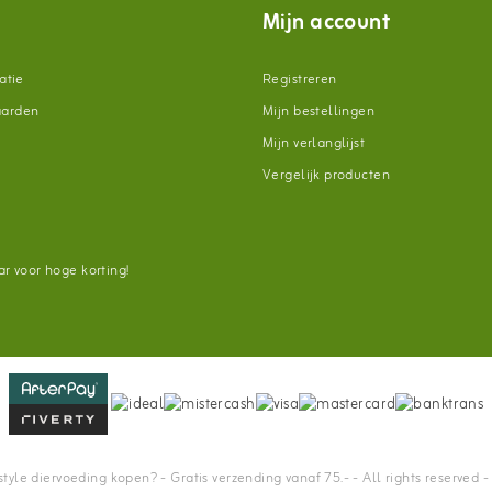
Mijn account
atie
Registreren
aarden
Mijn bestellingen
Mijn verlanglijst
Vergelijk producten
n
r voor hoge korting!
tyle diervoeding kopen? - Gratis verzending vanaf 75.- - All rights reserved 