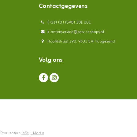
Contactgegevens
(+31) (0) (598) 381 001
klantenservice@serviceshops.nl
Hoofdstraat 190, 9601 EM Hoogezand
Volg ons
- Realization
InStijl Media