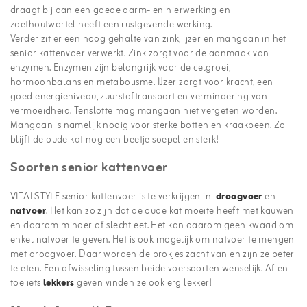
draagt bij aan een goede darm- en nierwerking en
zoethoutwortel heeft een rustgevende werking.
Verder zit er een hoog gehalte van zink, ijzer en mangaan in het
senior kattenvoer verwerkt. Zink zorgt voor de aanmaak van
enzymen. Enzymen zijn belangrijk voor de celgroei,
hormoonbalans en metabolisme. IJzer zorgt voor kracht, een
goed energieniveau, zuurstoftransport en vermindering van
vermoeidheid. Tenslotte mag mangaan niet vergeten worden.
Mangaan is namelijk nodig voor sterke botten en kraakbeen. Zo
blijft de oude kat nog een beetje soepel en sterk!
Soorten senior kattenvoer
VITALSTYLE senior kattenvoer is te verkrijgen in
droogvoer
en
natvoer
. Het kan zo zijn dat de oude kat moeite heeft met kauwen
en daarom minder of slecht eet. Het kan daarom geen kwaad om
enkel natvoer te geven. Het is ook mogelijk om natvoer te mengen
met droogvoer. Daar worden de brokjes zacht van en zijn ze beter
te eten. Een afwisseling tussen beide voersoorten wenselijk. Af en
toe iets
lekkers
geven vinden ze ook erg lekker!