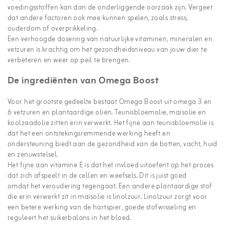
voedingsstoffen kan dan de onderliggende oorzaak zijn. Vergeet
dat andere factoren ook mee kunnen spelen, zoals stress,
ouderdom of overprikkeling.
Een verhoogde dosering van natuurlijke vitaminen, mineralen en
vetzuren is krachtig om het gezondheidsniveau van jouw dier te
verbeteren en weer op peil te brengen.
De ingrediënten van Omega Boost
Voor het grootste gedeelte bestaat Omega Boost uit omega 3 en
6 vetzuren en plantaardige oliën. Teunisbloemolie, maïsolie en
koolzaadolie zitten erin verwerkt. Het fijne aan teunisbloemolie is
dat het een ontstekingsremmende werking heeft en
ondersteuning biedt aan de gezondheid van de botten, vacht, huid
en zenuwstelsel.
Het fijne aan vitamine E is dat het invloed uitoefent op het proces
dat zich afspeelt in de cellen en weefsels. Dit is juist goed
omdat het veroudering tegengaat. Een andere plantaardige stof
die erin verwerkt zit in maïsolie is linolzuur. Linolzuur zorgt voor
een betere werking van de hartspier, goede stofwisseling en
reguleert het suikerbalans in het bloed.