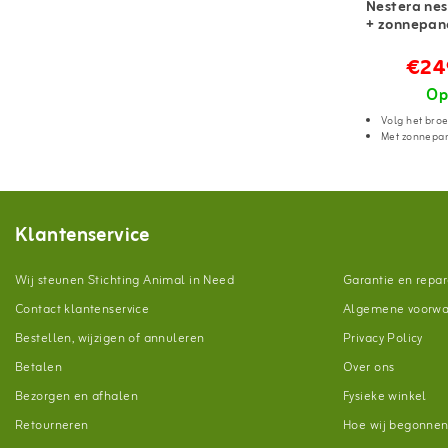
Nestera ne
+ zonnepan
€24
Op
Volg het bro
Met zonnepan
Klantenservice
Wij steunen Stichting Animal in Need
Garantie en repar
Contact klantenservice
Algemene voorw
Bestellen, wijzigen of annuleren
Privacy Policy
Betalen
Over ons
Bezorgen en afhalen
Fysieke winkel
Retourneren
Hoe wij begonne