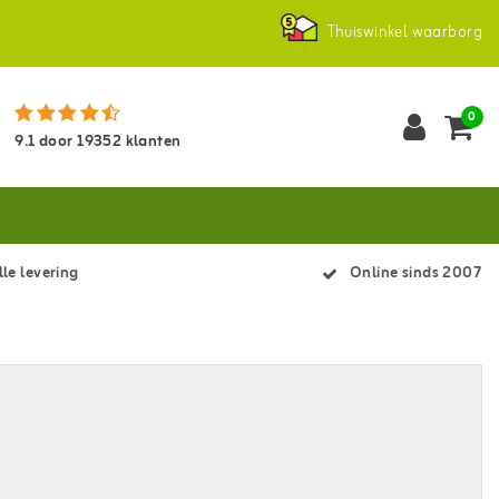
Thuiswinkel waarborg
0
9.1
door
19352
klanten
le levering
Online sinds 2007