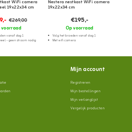
stkast WiFi camera
Nestera nestkast WiFi camera
eel 19x22x34 cm
19x22x34 cm
9,-
€195,-
€269,00
 voorraad
Op voorraad
eden vanaf dag 1
Volg het broeden vanaf dag 1
eel - geen stroom nodig
Met wifi camera
Mijn account
atie
Registreren
aarden
Mijn bestellingen
Mijn verlanglijst
Vergelijk producten
n