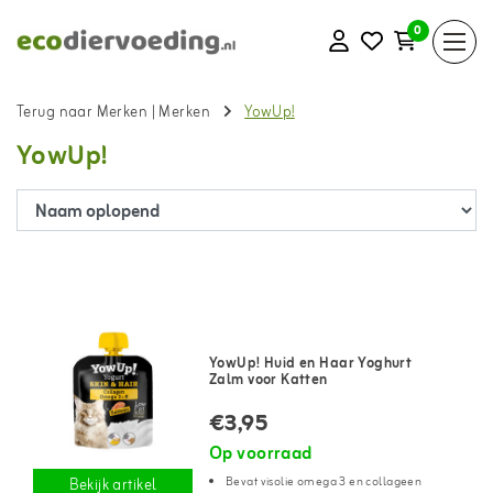
0
Terug naar Merken
|
Merken
YowUp!
YowUp!
YowUp! Huid en Haar Yoghurt
Zalm voor Katten
€3,95
Op voorraad
Bevat visolie omega 3 en collageen
Bekijk artikel