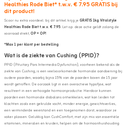
Healthies Rode Biet* t.w.v. € 7.95 GRATIS bij
dit product!
Scoor nu extra voordeel: bij dit artikel krijg je
GRATIS 1kg Vitalstyle
Healthies Rode Biet t.w.v. € 7.95
. Let op: deze actie geldt zolang de
voorraad strekt,
OP = OP!
*Max 1 per klant per bestelling
Wat is de ziekte van Cushing (PPID)?
PPID (Pituitary Pars Intermedia Dysfunction), voorheen bekend als de
ziekte van Cushing, is een veelvoorkomende hormonale aandoening bij
oudere paarden, waarbij bijna 15% van de paarden boven de 15 jaar
wordt getroffen. De oorzaak ligt in een overactieve hypofyse, wat
resulteert in een verhoogde hormoonproductie. Hierdoor kunnen
paarden een hormonale disbalans ontwikkelen, wat kan leiden tot
klachten zoals een gekrulde vacht, minder energie, gewichtsverlies,
een verminderde weerstand en een toegenomen dorst, waardoor ze
vaker plassen. Gelukkig kan CushComfort, met zijn mix van essentiële
vitaminen, mineralen en kruiden, helpen om de hormoonhuishouding