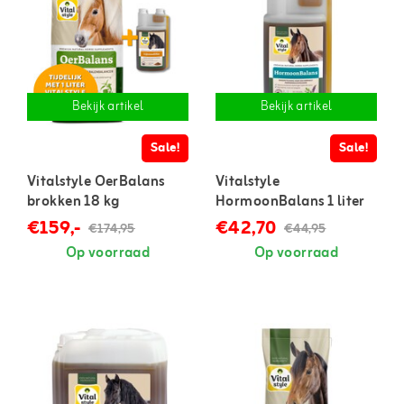
Bekijk artikel
Bekijk artikel
Sale!
Sale!
Vitalstyle OerBalans
Vitalstyle
brokken 18 kg
HormoonBalans 1 liter
€159,-
€42,70
€174,95
€44,95
Op voorraad
Op voorraad