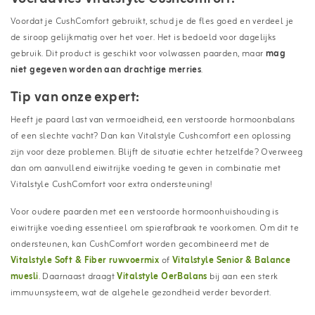
Voordat je CushComfort gebruikt, schud je de fles goed en verdeel je
de siroop gelijkmatig over het voer. Het is bedoeld voor dagelijks
gebruik. Dit product is geschikt voor volwassen paarden, maar
mag
niet gegeven worden aan
drachtige merries
.
Tip van onze expert:
Heeft je paard last van vermoeidheid, een verstoorde hormoonbalans
of een slechte vacht? Dan kan Vitalstyle Cushcomfort een oplossing
zijn voor deze problemen. Blijft de situatie echter hetzelfde? Overweeg
dan om aanvullend eiwitrijke voeding te geven in combinatie met
Vitalstyle CushComfort voor extra ondersteuning!
Voor oudere paarden met een verstoorde hormoonhuishouding is
eiwitrijke voeding essentieel om spierafbraak te voorkomen. Om dit te
ondersteunen, kan CushComfort worden gecombineerd met de
Vitalstyle Soft & Fiber ruwvoermix
of
Vitalstyle Senior & Balance
muesli
. Daarnaast draagt
Vitalstyle OerBalans
bij aan een sterk
immuunsysteem, wat de algehele gezondheid verder bevordert.