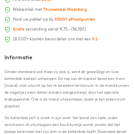
Webwinkel met
Thuiswinkel Waarborg
Haal uw pakket op bij
3500+ afhaalpunten
Gratis
verzending vanaf €75,- (NL/BE)
18.000+ klanten beoordelen ons met een
9.1
Informatie
Omdat standaard ook maar zo saai is, werd dit geweldige en luxe
kattenbak-kasteel ontworpen. De top van dit kasteel bevat een troon
(mand), met uitzicht op het te bewaken territorium. In de mand kunnen
de nageltjes even lekker worden aangescherpt, door het speciale
kraboppervlak. Ook is de mand uitneembaar, zodat je het elders kunt
plaatsen.
De kattenbak zelf is uniek in zijn soort. Het bevat een lade, zodat
verschonen of uitscheppen een koud kunstje wordt, zonder dat het
baasje helemaal met zijn arm in de kattenbak hoeft. Daarnaast bevat