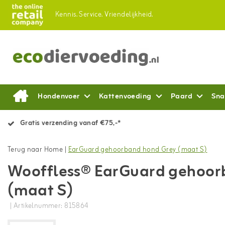
Kennis.
Service.
Vriendelijkheid.
Hondenvoer
Kattenvoeding
Paard
Sna
Gratis verzending vanaf €75,-*
Terug naar Home
|
EarGuard gehoorband hond Grey (maat S)
Wooffless® EarGuard gehoor
(maat S)
| Artikelnummer: 815864