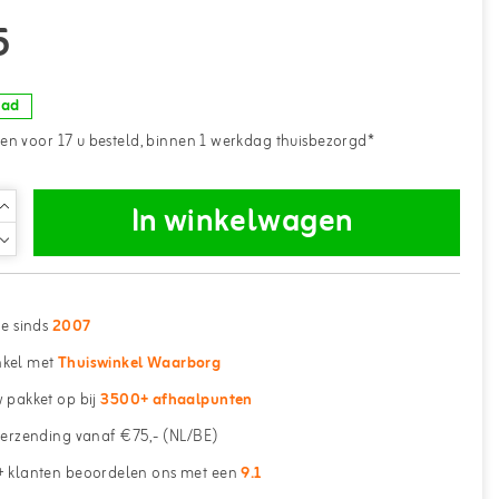
5
aad
n voor 17 u besteld, binnen 1 werkdag thuisbezorgd*
In winkelwagen
ne sinds
2007
kel met
Thuiswinkel Waarborg
 pakket op bij
3500+ afhaalpunten
erzending vanaf €75,- (NL/BE)
 klanten beoordelen ons met een
9.1