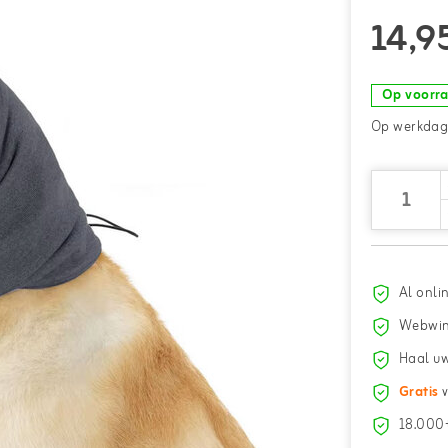
14,9
Op voorr
Op werkdage
Al onli
Webwin
Haal uw
Gratis
v
18.000+