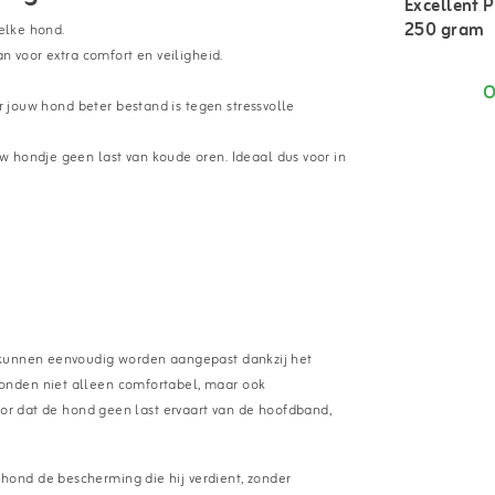
Excellent P
250 gram
elke hond.
n voor extra comfort en veiligheid.
O
r jouw hond beter bestand is tegen stressvolle
hondje geen last van koude oren. Ideaal dus voor in
 kunnen eenvoudig worden aangepast dankzij het
onden niet alleen comfortabel, maar ook
oor dat de hond geen last ervaart van de hoofdband,
ond de bescherming die hij verdient, zonder