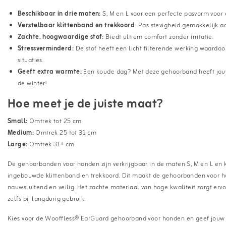
Beschikbaar in drie maten:
S, M en L voor een perfecte pasvorm voor 
Verstelbaar klittenband en trekkoord
: Pas stevigheid gemakkelijk aa
Zachte, hoogwaardige stof:
Biedt ultiem comfort zonder irritatie.
Stressverminderd:
De stof heeft een licht filterende werking waardoo
situaties.
Geeft extra warmte:
Een koude dag? Met deze gehoorband heeft jouw 
de winter!
Hoe meet je de juiste maat?
Small:
Omtrek tot 25 cm
Medium:
Omtrek 25 tot 31 cm
Large:
Omtrek 31+ cm
De gehoorbanden voor honden zijn verkrijgbaar in de maten S, M en L en
ingebouwde klittenband en trekkoord. Dit maakt de gehoorbanden voor h
nauwsluitend en veilig. Het zachte materiaal van hoge kwaliteit zorgt erv
zelfs bij langdurig gebruik.
Kies voor de Wooffless® EarGuard gehoorband voor honden en geef jouw h