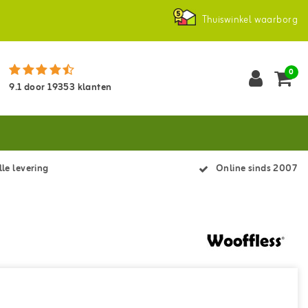
Thuiswinkel waarborg
0
9.1
door
19353
klanten
le levering
Online sinds 2007