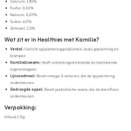
Calcium: 1,81%
Fosfor: 0,32%
Natrium: 0,07%
Suiker: 6,5%
Zetmeel: 1,5%
Wat zit er in Healthies met Kamille?
Venkel:
Verlicht spijsverteringsproblemen, zoals gasvorming en
krampen.
Kamillebloesem:
Heeft ontstekingsremmende en kalmerende
eigenschappen.
Lijnzaadmeel:
Bevat omega-3-vetzuren, die de spijsvertering
ondersteunen.
Gedroogde appel:
Bevat prebiotische vezels, die de darmflora
ondersteunen.
Verpakking:
Inhoud 1 Kg