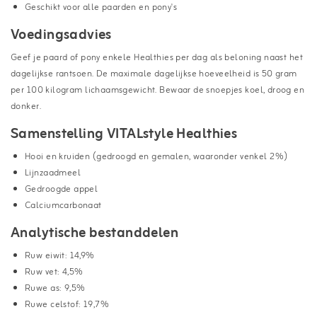
Geschikt voor alle paarden en pony's
Voedingsadvies
Geef je paard of pony enkele Healthies per dag als beloning naast het
dagelijkse rantsoen. De maximale dagelijkse hoeveelheid is 50 gram
per 100 kilogram lichaamsgewicht. Bewaar de snoepjes koel, droog en
donker.
Samenstelling VITALstyle Healthies
Hooi en kruiden (gedroogd en gemalen, waaronder venkel
2%)
Lijnzaadmeel
Gedroogde appel
Calciumcarbonaat
Analytische bestanddelen
Ruw eiwit: 14,9%
Ruw vet: 4,5%
Ruwe as: 9,5%
Ruwe celstof: 19,7%