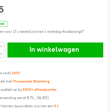
5
aad
n voor 17 u besteld, binnen 1 werkdag thuisbezorgd*
In winkelwagen
ne sinds
2007
kel met
Thuiswinkel Waarborg
 pakket op bij
3500+ afhaalpunten
erzending vanaf €75,- (NL/BE)
 klanten beoordelen ons met een
9.1