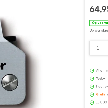
64,9
Op voorr
Op werkdage
Al onli
Webwin
Haal uw
Gratis
v
18.000+