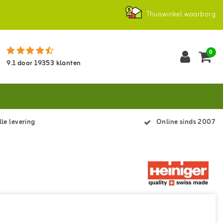
Thuiswinkel waarborg
0
9.1
door
19353
klanten
le levering
Online sinds 2007