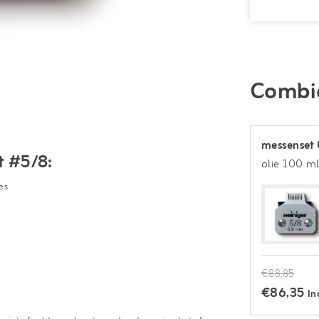
Combi
messenset 
t #5/8:
olie 100 m
es
€88,85
€86,35
In