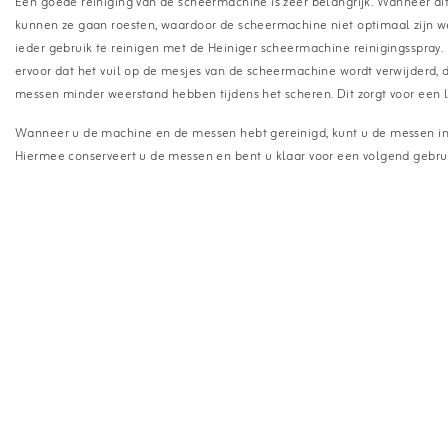
Een goede reiniging van de scheermachine is zeer belangrijk. Wanneer dit
kunnen ze gaan roesten, waardoor de scheermachine niet optimaal zijn w
ieder gebruik te reinigen met de Heiniger scheermachine reinigingsspray.
ervoor dat het vuil op de mesjes van de scheermachine wordt verwijderd,
messen minder weerstand hebben tijdens het scheren. Dit zorgt voor een
Wanneer u de machine en de messen hebt gereinigd, kunt u de messen in
Hiermee conserveert u de messen en bent u klaar voor een volgend gebrui