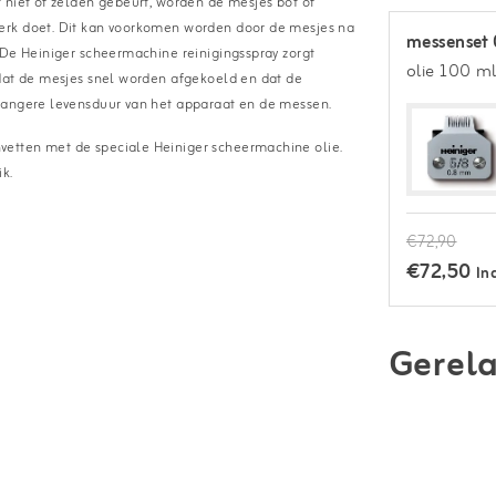
 niet of zelden gebeurt, worden de mesjes bot of
erk doet. Dit kan voorkomen worden door de mesjes na
messenset 
 De Heiniger scheermachine reinigingsspray zorgt
olie 100 m
 dat de mesjes snel worden afgekoeld en dat de
 langere levensduur van het apparaat en de messen.
vetten met de speciale Heiniger scheermachine olie.
k.
€72,90
€72,50
In
Gerela