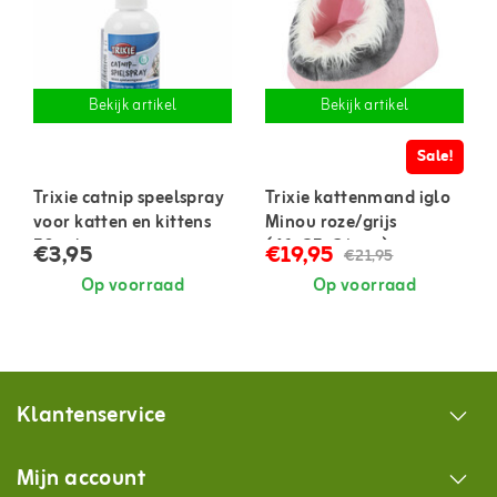
Bekijk artikel
Bekijk artikel
Sale!
Trixie catnip speelspray
Trixie kattenmand iglo
voor katten en kittens
Minou roze/grijs
50 ml
(41x35x26 cm)
€3,95
€19,95
€21,95
Op voorraad
Op voorraad
Klantenservice
Mijn account