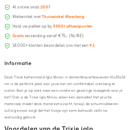
Al online sinds
2007
Webwinkel met
Thuiswinkel Waarborg
Haal uw pakket op bij
3500+ afhaalpunten
Gratis
verzending vanaf €75,- (NL/BE)
18.000+ klanten beoordelen ons met een
9.1
Informatie
Deze Trixie kattenmand Iglo Minou in donkerblauw/blauwvan 41x35x26
cm is de perfecte plek voor jouw kat om comfortabel urenlang te
rusten. Ben je op zoek naar een unieke en gezellige slaapplek voor je
kat? Dan is de Trixie Iglo Minou zeker een aanrader! Het pluche
materiaal maakt deze mand extra zacht, terwijl de schuimrubberen
vulling ervoor zorgt dat het huisje zijn vorm behoudt, zelfs na
veelvuldig gebruik.
Voordelen van de Trixie iglo