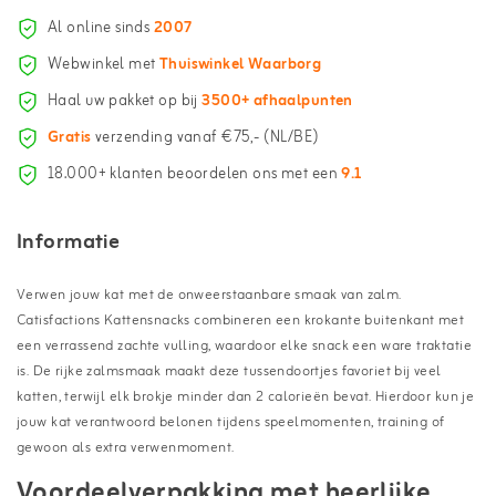
Al online sinds
2007
Webwinkel met
Thuiswinkel Waarborg
Haal uw pakket op bij
3500+ afhaalpunten
Gratis
verzending vanaf €75,- (NL/BE)
18.000+ klanten beoordelen ons met een
9.1
Informatie
Verwen jouw kat met de onweerstaanbare smaak van zalm.
Catisfactions Kattensnacks combineren een krokante buitenkant met
een verrassend zachte vulling, waardoor elke snack een ware traktatie
is. De rijke zalmsmaak maakt deze tussendoortjes favoriet bij veel
katten, terwijl elk brokje minder dan 2 calorieën bevat. Hierdoor kun je
jouw kat verantwoord belonen tijdens speelmomenten, training of
gewoon als extra verwenmoment.
Voordeelverpakking met heerlijke