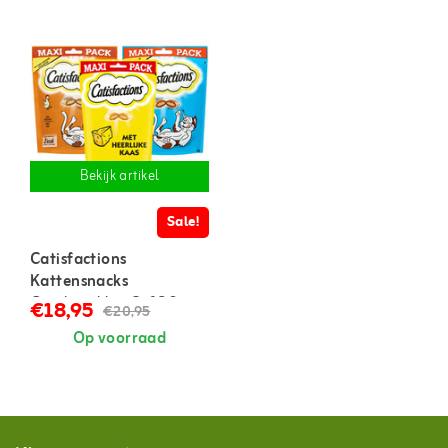
Bekijk artikel
Sale!
Catisfactions
Kattensnacks
Combipakket 3x180
€18,95
€20,95
gram
Op voorraad