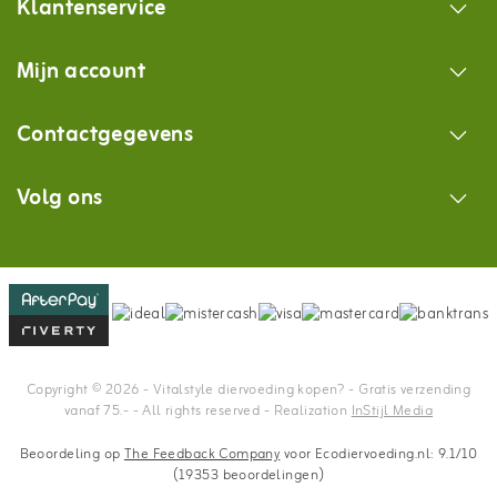
Klantenservice
Mijn account
Contactgegevens
Volg ons
Copyright © 2026 - Vitalstyle diervoeding kopen? - Gratis verzending
vanaf 75.- - All rights reserved - Realization
InStijl Media
Beoordeling op
The Feedback Company
voor Ecodiervoeding.nl: 9.1/10
(19353 beoordelingen)