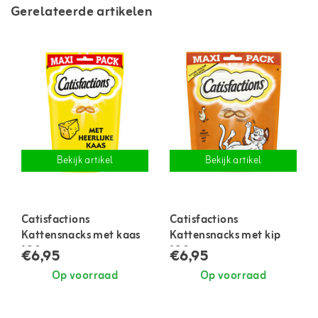
Gerelateerde artikelen
Bekijk artikel
Bekijk artikel
Catisfactions
Catisfactions
Kattensnacks met kaas
Kattensnacks met kip
180 gram
180 gram
€6,95
€6,95
Op voorraad
Op voorraad