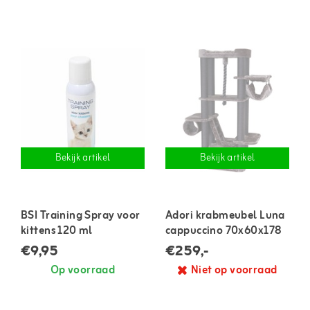
Bekijk artikel
Bekijk artikel
BSI Training Spray voor
Adori krabmeubel Luna
kittens 120 ml
cappuccino 70x60x178
cm
€9,95
€259,-
Op voorraad
Niet op voorraad