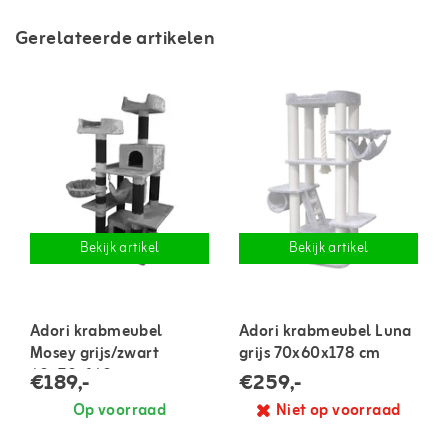
Gerelateerde artikelen
Bekijk artikel
Bekijk artikel
Adori krabmeubel
Adori krabmeubel Luna
Mosey grijs/zwart
grijs 70x60x178 cm
60x70x160 cm
€189,-
€259,-
Op voorraad
Niet op voorraad