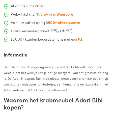
Al online sinds
2007
Webwinkel met
Thuiswinkel Waarborg
Haal uw pakket op bij
3500+ afhaalpunten
Gratis
verzending vanaf €75,- (NL/BE)
18.000+ klanten beoordelen ons met een
9.1
Informatie
De ultieme speelomgeving voor jouw kat! Als liefdevolle eigenaar
weet je dat het welzijn van je harige metgezel van het grootste belang
is. De Adori Krabpaal Bibi is dé ideale keuze voor katten die dol zijn op
avontuur en ontspanning. Holletjes, een hangmatje en ligplekkenl; het
Adori krabmeubel Bibi heeft het allemaal!
Waarom het krabmeubel Adori Bibi
kopen?