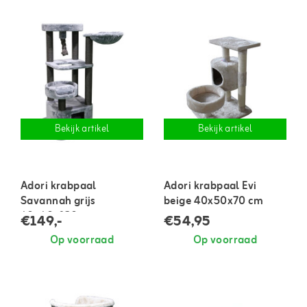
Bekijk artikel
Bekijk artikel
Adori krabpaal
Adori krabpaal Evi
Savannah grijs
beige 40x50x70 cm
60x60x120 cm
€149,-
€54,95
Op voorraad
Op voorraad