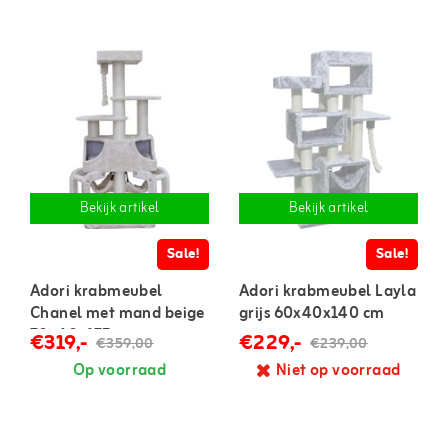
Bekijk artikel
Bekijk artikel
Sale!
Sale!
Adori krabmeubel
Adori krabmeubel Layla
Chanel met mand beige
grijs 60x40x140 cm
70x40x175 cm
€319,-
€229,-
€359,00
€239,00
Op voorraad
Niet op voorraad