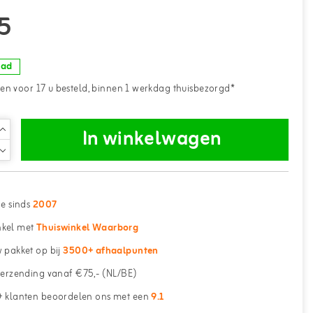
5
aad
n voor 17 u besteld, binnen 1 werkdag thuisbezorgd*
In winkelwagen
ne sinds
2007
kel met
Thuiswinkel Waarborg
 pakket op bij
3500+ afhaalpunten
erzending vanaf €75,- (NL/BE)
 klanten beoordelen ons met een
9.1