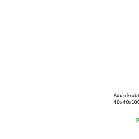
Adori krabt
40x40x10
O