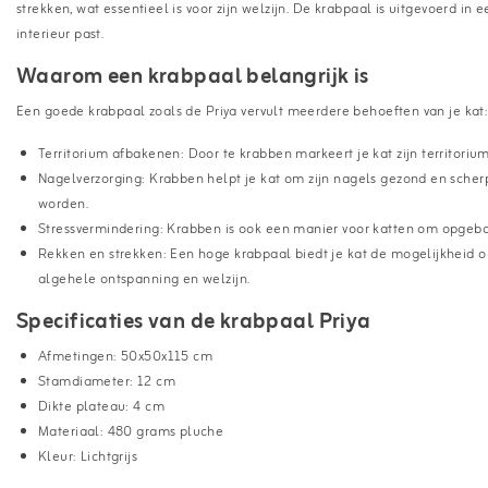
strekken, wat essentieel is voor zijn welzijn. De krabpaal is uitgevoerd in 
interieur past.
Waarom een krabpaal belangrijk is
Een goede krabpaal zoals de Priya vervult meerdere behoeften van je kat
Territorium afbakenen: Door te krabben markeert je kat zijn territorium
Nagelverzorging: Krabben helpt je kat om zijn nagels gezond en scherp 
worden.
Stressvermindering: Krabben is ook een manier voor katten om opgebou
Rekken en strekken: Een hoge krabpaal biedt je kat de mogelijkheid om
algehele ontspanning en welzijn.
Specificaties van de krabpaal Priya
Afmetingen: 50x50x115 cm
Stamdiameter: 12 cm
Dikte plateau: 4 cm
Materiaal: 480 grams pluche
Kleur: Lichtgrijs