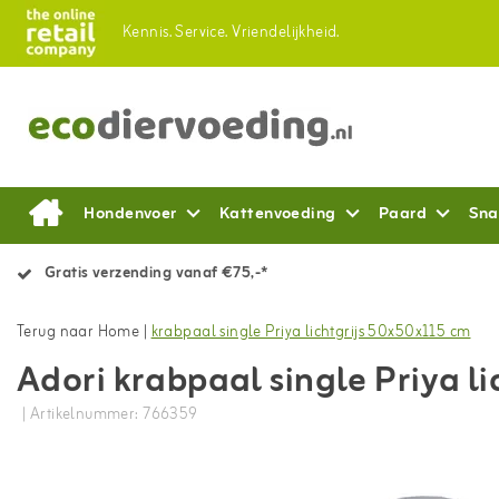
Kennis.
Service.
Vriendelijkheid.
Hondenvoer
Kattenvoeding
Paard
Sna
Gratis verzending vanaf €75,-*
Terug naar Home
|
krabpaal single Priya lichtgrijs 50x50x115 cm
Adori krabpaal single Priya l
| Artikelnummer: 766359