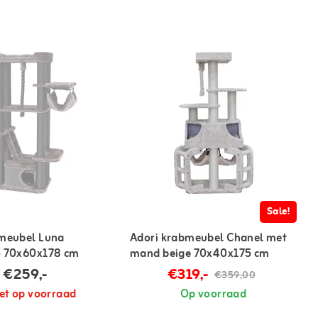
Sale!
bmeubel Luna
Adori krabmeubel Chanel met
o 70x60x178 cm
mand beige 70x40x175 cm
€259,-
€319,-
€359,00
et op voorraad
Op voorraad