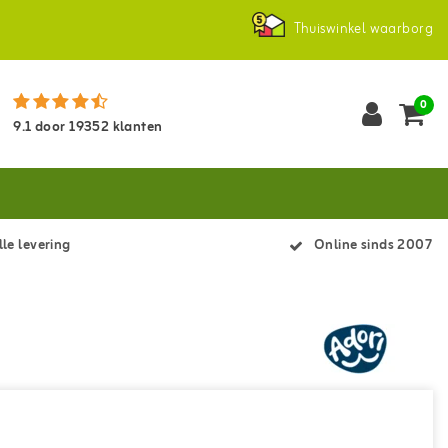
Thuiswinkel waarborg
0
9.1
door
19352
klanten
le levering
Online sinds 2007