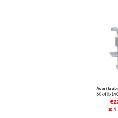
Adori krab
60x40x14
€22
Ni