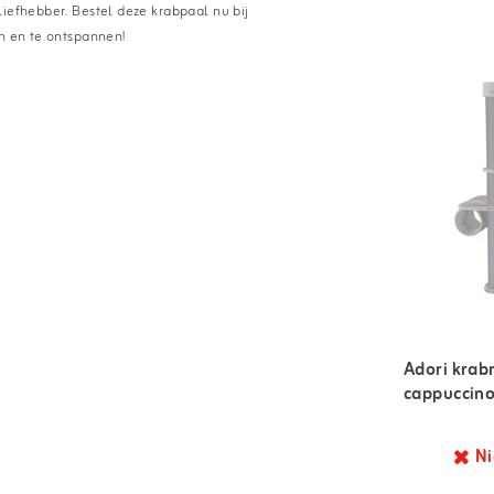
liefhebber. Bestel deze krabpaal nu bij
en en te ontspannen!
Adori kra
cappuccin
Ni