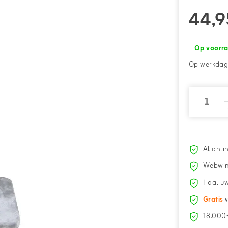
44,9
Op voorr
Op werkdage
Al onli
Webwin
Haal uw
Gratis
v
18.000+