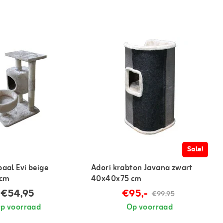
Sale!
paal Evi beige
Adori krabton Javana zwart
 cm
40x40x75 cm
€54,95
€95,-
€99,95
p voorraad
Op voorraad