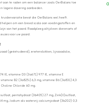
 het aan te raden om een balancer zoals OerBalans toe
O
een lagere dosering aanbieden.
 kruidenvariatie bevat die OerBalans wel heeft.
d helpen om een breed scala aan voedingsstoffen en
ijn van het paard. Raadpleeg altijd een dierenarts of
keuzes voor uw paard.
:
ijnzaad (geëxtrudeerd), erwtenvlokken, lijnzaadolie,
74 IE, vitamine D3 (3a671) 977 IE, vitamine E
 vitamine B2 (3a825i) 6,3 mg, vitamine B6 (3a831) 4,3
, Choline Chloride 60 mg.
)sulfaat, pentahydraat (3b405) 27 mg, Zink(II)sulfaat,
 mg, Jodium als watervrij calciumjodaat (3b202) 0,3