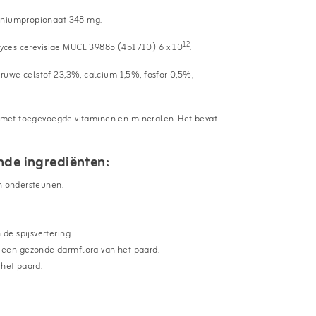
niumpropionaat 348 mg.
12
myces cerevisiae MUCL 39885 (4b1710) 6 x 10
.
 ruwe celstof 23,3%, calcium 1,5%, fosfor 0,5%,
pt met toegevoegde vitaminen en mineralen. Het bevat
nde ingrediënten:
an ondersteunen.
de spijsvertering.
n een gezonde darmflora van het paard.
 het paard.