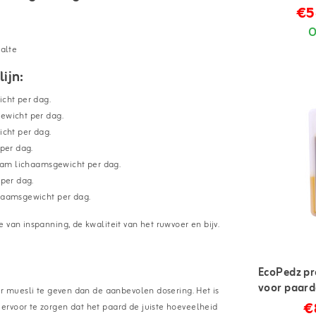
€5
O
alte
ijn:
cht per dag.
ewicht per dag.
cht per dag.
per dag.
ram lichaamsgewicht per dag.
per dag.
haamsgewicht per dag.
 van inspanning, de kwaliteit van het ruwvoer en bijv.
EcoPedz pr
voor paarde
er muesli te geven dan de aanbevolen dosering. Het is
€
ervoor te zorgen dat het paard de juiste hoeveelheid