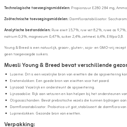
Technologische toevoegingsmiddelen:
Propionzuur E280 284 mg, Ammo
Zoötechnische toevoegingsmiddelen:
Darmflorastabillisator: Saccharo
Analytische bestanddelen:
Ruw eiwit 15,7%, ruw vet 8,2%, ruwe as 9,7%,
natrium 0,3%, magnesium 0,47%, suiker 2,4%, zetmeel 6,4%, EWpa 0,8.
Young & Breed is een natuurlijk, graan-, gluten-, soja- en GMO-vrij rece
geen toegevoegde suikers.
Muesli Young & Breed bevat verschillende gezo
Luzerne: Dit is een vezelrijke bron van eiwitten die de spijsvertering k
Erwtenvlokken: Een goede bron van eiwitten voor het paard.
Lijnzaad: Vezelrijk en ondersteunt de spijsvertering.
Lijnzaadolie: Rijk aan vetzuren en kan helpen bij het ondersteunen van 
Oligosacchariden: Bevat prebiotische vezels die kunnen bijdragen aa
Darmflorastabilisator: Probiotica uit gist, stabiliseert de darmflora van
Lupinevlokken: Gezonde bron van eiwitten.
Verpakking: