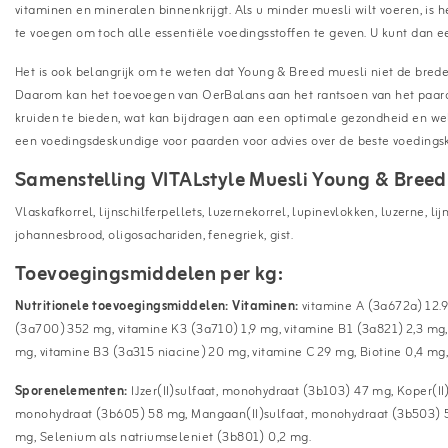
vitaminen en mineralen binnenkrijgt. Als u minder muesli wilt voeren, is
te voegen om toch alle essentiële voedingsstoffen te geven. U kunt dan 
Het is ook belangrijk om te weten dat Young & Breed muesli niet de brede
Daarom kan het toevoegen van OerBalans aan het rantsoen van het paar
kruiden te bieden, wat kan bijdragen aan een optimale gezondheid en welz
een voedingsdeskundige voor paarden voor advies over de beste voedings
Samenstelling VITALstyle Muesli Young & Breed
Vlaskafkorrel, lijnschilferpellets, luzernekorrel, lupinevlokken, luzerne, l
johannesbrood, oligosachariden, fenegriek, gist.
Toevoegingsmiddelen per kg:
Nutritionele toevoegingsmiddelen: Vitaminen:
vitamine A (3a672a) 12.9
(3a700) 352 mg, vitamine K3 (3a710) 1,9 mg, vitamine B1 (3a821) 2,3 mg,
mg, vitamine B3 (3a315 niacine) 20 mg, vitamine C 29 mg, Biotine 0,4 mg
Sporenelementen:
IJzer(II)sulfaat, monohydraat (3b103) 47 mg, Koper(II
monohydraat (3b605) 58 mg, Mangaan(II)sulfaat, monohydraat (3b503) 54
mg, Selenium als natriumseleniet (3b801) 0,2 mg.