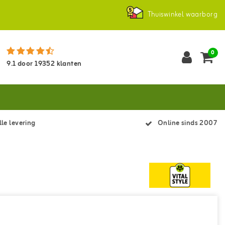
Thuiswinkel waarborg
0
9.1
door
19352
klanten
le levering
Online sinds 2007