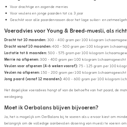
Voor drachtige en zogende merries
Voor veulens en jonge paarden tot ca. 3 jaar
Geschikt voor alle paardenrassen door het lage suiker- en zetmeelgeh
Voeradvies voor Young & Breed-muesli, als richtl
Dracht tot 10 maanden:
300 - 400 gram per 100 kilogram lichaamsgewi
Dracht vanaf 10 maanden:
400 - 500 gram per 100 kilogram lichaamsg
Lactatie tot 6 maanden:
500 - 575 gram per 100 kilogram lichaamsgewi
Merrie na afspenen:
300 - 400 gram per 100 kilogram lichaamsgewicht 
Veulen voor afspenen (4-6 weken vooraf):
75 - 125 gram per 100 kilog
Veulen na afspenen:
150 - 200 gram per 100 kilogram lichaamsgewicht 
Jong paard (vanaf 12 maanden):
400 - 600 gram per 100 kilogram lic
Het dagelijkse voeradvies hangt af van de behoefte van het paard, de mate
weidegang.
Moet ik Oerbalans blijven bijvoeren?
Ja, het is mogelijk om OerBalans bij te voeren als u ervoor kiest om mind
belangrijk om de volledige aanbevolen dosering van muesli te voeren om 