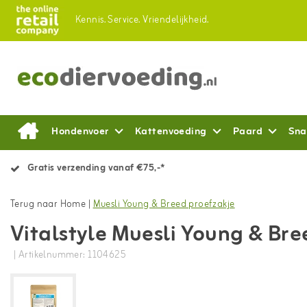
Kennis.
Service.
Vriendelijkheid.
Hondenvoer
Kattenvoeding
Paard
Sna
Gratis verzending vanaf €75,-*
Terug naar Home
|
Muesli Young & Breed proefzakje
Vitalstyle Muesli Young & Bre
| Artikelnummer: 1104625