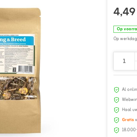
4,49
Op voorr
Op werkdage
Al onli
Webwin
Haal uw
Gratis
v
18.000+