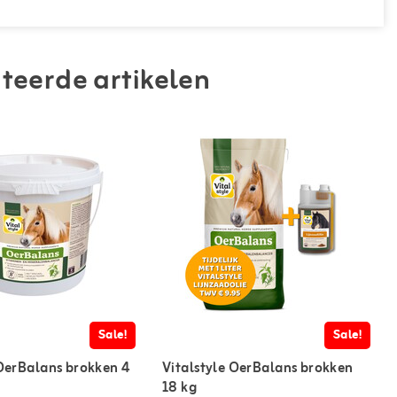
teerde artikelen
Sale!
Sale!
 OerBalans brokken 4
Vitalstyle OerBalans brokken
18 kg