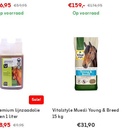
6,95
€159,-
€59,95
€174,95
p voorraad
Op voorraad
Sale!
emium lijnzaadolie
Vitalstyle Muesli Young & Breed
n 1 liter
15 kg
8,95
€31,90
€9,95