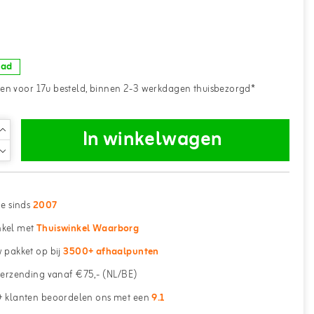
aad
n voor 17u besteld, binnen 2-3 werkdagen thuisbezorgd*
In winkelwagen
ne sinds
2007
kel met
Thuiswinkel Waarborg
 pakket op bij
3500+ afhaalpunten
erzending vanaf €75,- (NL/BE)
 klanten beoordelen ons met een
9.1