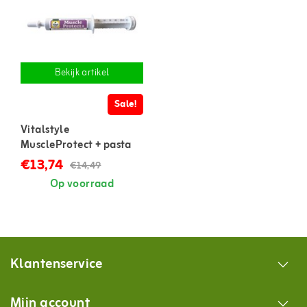
Bekijk artikel
Sale!
Vitalstyle
MuscleProtect + pasta
€13,74
€14,49
Op voorraad
Klantenservice
Mijn account