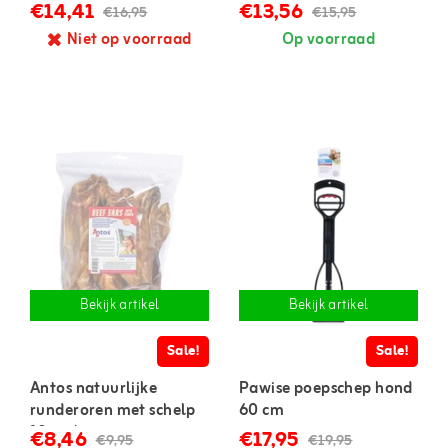
stuks)
€14,41
€13,56
€16,95
€15,95
Niet op voorraad
Op voorraad
Bekijk artikel
Bekijk artikel
Sale!
Sale!
Antos natuurlijke
Pawise poepschep hond
runderoren met schelp
60 cm
10 stuks
€8,46
€17,95
€9,95
€19,95