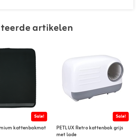
teerde artikelen
Sale!
Sale!
emium kattenbakmat
PETLUX Retro kattenbak grijs
met lade