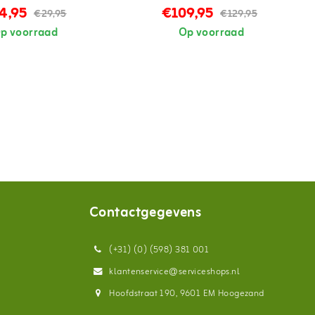
4,95
€109,95
€29,95
€129,95
p voorraad
Op voorraad
Contactgegevens
(+31) (0) (598) 381 001
klantenservice@serviceshops.nl
Hoofdstraat 190, 9601 EM Hoogezand