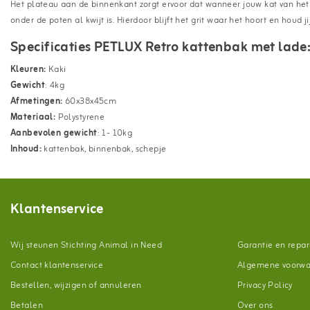
Het plateau aan de binnenkant zorgt ervoor dat wanneer jouw kat van het to
onder de poten al kwijt is. Hierdoor blijft het grit waar het hoort en houd j
Specificaties PETLUX Retro kattenbak met lade
Kleuren:
Kaki
Gewicht
: 4kg
Afmetingen:
60x38x45cm
Materiaal:
Polystyrene
Aanbevolen gewicht
: 1- 10kg
Inhoud:
kattenbak, binnenbak, schepje
Klantenservice
Wij steunen Stichting Animal in Need
Garantie en repar
Contact klantenservice
Algemene voorw
Bestellen, wijzigen of annuleren
Privacy Policy
Betalen
Over ons