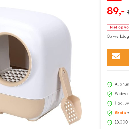
89,-
Niet op v
Op werkdage
Al onli
Webwin
Haal uw
Gratis
v
18.000+