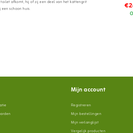
ilet afkomt, hij of zij een deel van het kattengrit
€2
ij een schoon huis.
O
:
Mijn account
atie
Registreren
aarden
Mijn bestellingen
Mijn verlanglijst
Vergelijk producten