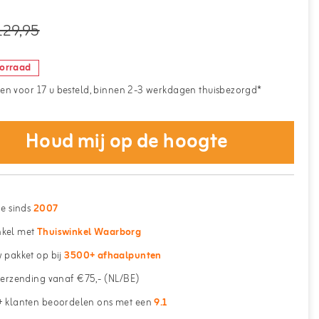
129,95
oorraad
n voor 17 u besteld, binnen 2-3 werkdagen thuisbezorgd*
Houd mij op de hoogte
ne sinds
2007
kel met
Thuiswinkel Waarborg
 pakket op bij
3500+ afhaalpunten
erzending vanaf €75,- (NL/BE)
 klanten beoordelen ons met een
9.1