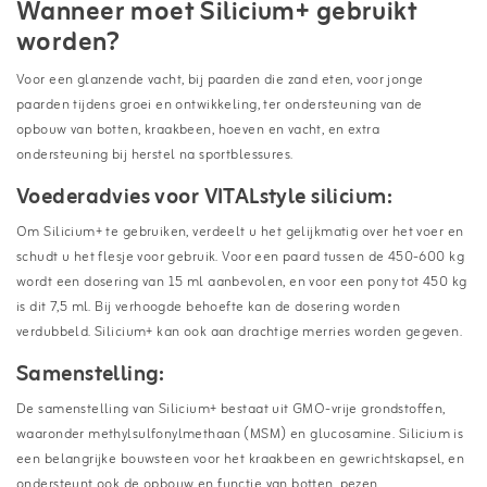
Wanneer moet Silicium+ gebruikt
worden?
Voor een glanzende vacht, bij paarden die zand eten, voor jonge
paarden tijdens groei en ontwikkeling, ter ondersteuning van de
opbouw van botten, kraakbeen, hoeven en vacht, en extra
ondersteuning bij herstel na sportblessures.
Voederadvies voor VITALstyle silicium:
Om Silicium+ te gebruiken, verdeelt u het gelijkmatig over het voer en
schudt u het flesje voor gebruik. Voor een paard tussen de 450-600 kg
wordt een dosering van 15 ml aanbevolen, en voor een pony tot 450 kg
is dit 7,5 ml. Bij verhoogde behoefte kan de dosering worden
verdubbeld. Silicium+ kan ook aan drachtige merries worden gegeven.
Samenstelling:
De samenstelling van Silicium+ bestaat uit GMO-vrije grondstoffen,
waaronder methylsulfonylmethaan (MSM) en glucosamine. Silicium is
een belangrijke bouwsteen voor het kraakbeen en gewrichtskapsel, en
ondersteunt ook de opbouw en functie van botten, pezen,