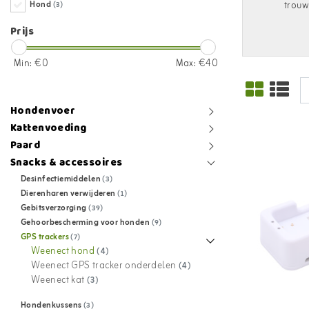
Hond
trouw
(3)
Prijs
Min: €
0
Max: €
40
Hondenvoer
Kattenvoeding
Paard
Snacks & accessoires
Desinfectiemiddelen
(3)
Dierenharen verwijderen
(1)
Gebitsverzorging
(39)
Gehoorbescherming voor honden
(9)
GPS trackers
(7)
Weenect hond
(4)
Weenect GPS tracker onderdelen
(4)
Weenect kat
(3)
Hondenkussens
(3)