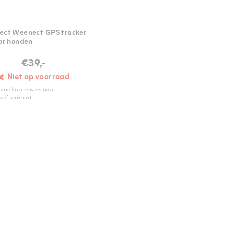
ct Weenect GPS tracker
or honden
€39,-
Niet op voorraad
time locatie weergave
sief simkaart