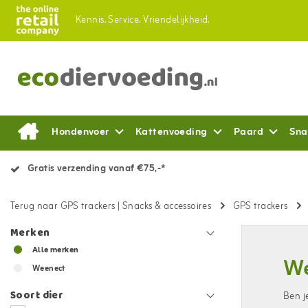
Kennis.
Service.
Vriendelijkheid.
Hondenvoer
Kattenvoeding
Paard
Sna
Gratis verzending vanaf €75,-*
Terug naar GPS trackers
|
Snacks & accessoires
GPS trackers
Merken
Alle merken
We
Weenect
Soort dier
Ben j