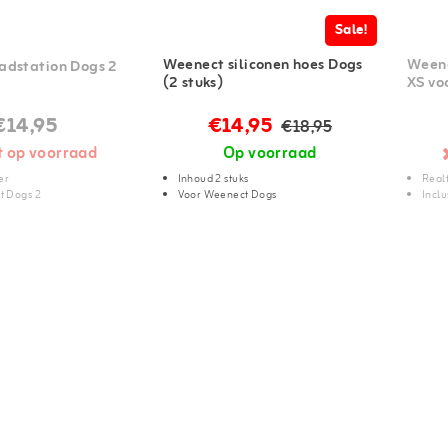
Sale!
Weenect siliconen hoes Dogs
Weene
adstation Dogs 2
(2 stuks)
XS vo
€14,95
€14,95
€18,95
t op voorraad
Op voorraad
er
Inhoud 2 stuks
Real
t Dogs 2
Voor Weenect Dogs
Inclu