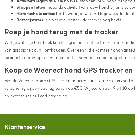
Activiteitsregistratie
: zie hoeveel stappen jouw hond per dag ze
Stappen
tellen
: houd de activiteit van jouw hond bij en stel do
Historische
locaties
: bekijk waar jouw hond is geweest in de 
Batterijstatus
: zie hoeveel batterij de tracker nog heeft.
Roep je hond terug met de tracker
Wist je dat je je hond ook kan terugroepen met de tracker? Je kan de
van associatie zal hij onthouden. Over een tijdje komt je hond vanzel
naar je telefoon op het moment dat je hond buiten de toegestane zon
Koop de Weenect hond GPS tracker en a
Met de Weenect hond GPS tracker en accessoires van Ecodiervoeding ben
verzending bij een bedrag boven de €50. Wij scoren een 9 uit 10 op
en accessoires bij Ecodiervoeding.
Klantenservice