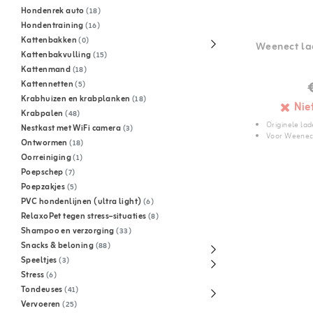
Hondenrek auto
(18)
Hondentraining
(16)
Kattenbakken
(0)
Weenect la
Kattenbakvulling
(15)
Kattenmand
(18)
Kattennetten
(5)
Krabhuizen en krabplanken
(18)
Nie
Krabpalen
(48)
Originele lad
Nestkast met WiFi camera
(3)
Voor Weenec
Ontwormen
(18)
Oorreiniging
(1)
Poepschep
(7)
Poepzakjes
(5)
PVC hondenlijnen (ultra light)
(6)
RelaxoPet tegen stress–situaties
(8)
Shampoo en verzorging
(33)
Snacks & beloning
(88)
Speeltjes
(3)
Stress
(6)
Tondeuses
(41)
Vervoeren
(25)