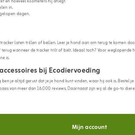
t en hoeveel kilometers hij aflegt.
elen in.
afgelopen dagen.
 tracker laten trillen of bellen. Leer je hond aan om terug te komen do
f terug wanneer de tracker trilt of belt. Ideaal toch? Voor weglopende 
e is.
ccessoires bij Ecodiervoeding
 je altijd gerust dat je je hond kunt vinden, waar hij ook is. Bestel j
 basis van meer dan 16.000 reviews. Daarnaast zijn wij al de go-to di
Mijn account