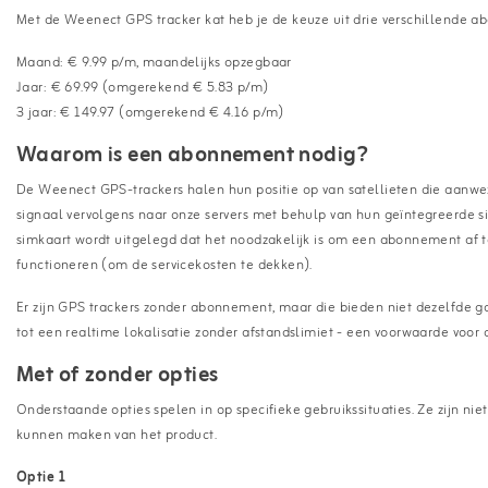
Met de Weenect GPS tracker kat heb je de keuze uit drie verschillende ab
Maand: € 9.99 p/m, maandelijks opzegbaar
Jaar: € 69.99 (omgerekend € 5.83 p/m)
3 jaar: € 149.97 (omgerekend € 4.16 p/m)
Waarom is een abonnement nodig?
De Weenect GPS-trackers halen hun positie op van satellieten die aanwez
signaal vervolgens naar onze servers met behulp van hun geïntegreerde 
simkaart wordt uitgelegd dat het noodzakelijk is om een abonnement af t
functioneren (om de servicekosten te dekken).
Er zijn GPS trackers zonder abonnement, maar die bieden niet dezelfde gar
tot een realtime lokalisatie zonder afstandslimiet - een voorwaarde voor 
Met of zonder opties
Onderstaande opties spelen in op specifieke gebruikssituaties. Ze zijn ni
kunnen maken van het product.
Optie 1