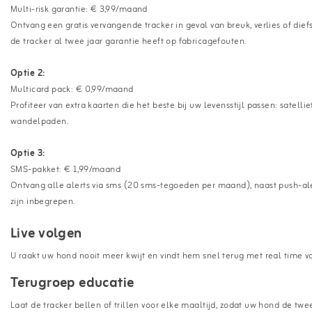
Multi-risk garantie: € 3,99/maand
Ontvang een gratis vervangende tracker in geval van breuk, verlies of die
de tracker al twee jaar garantie heeft op fabricagefouten.
Optie 2:
Multicard pack: € 0,99/maand
Profiteer van extra kaarten die het beste bij uw levensstijl passen: satell
wandelpaden.
Optie 3:
SMS-pakket: € 1,99/maand
Ontvang alle alerts via sms (20 sms-tegoeden per maand), naast push-ale
zijn inbegrepen.
Live volgen
U raakt uw hond nooit meer kwijt en vindt hem snel terug met real time v
Terugroep educatie
Laat de tracker bellen of trillen voor elke maaltijd, zodat uw hond de twe