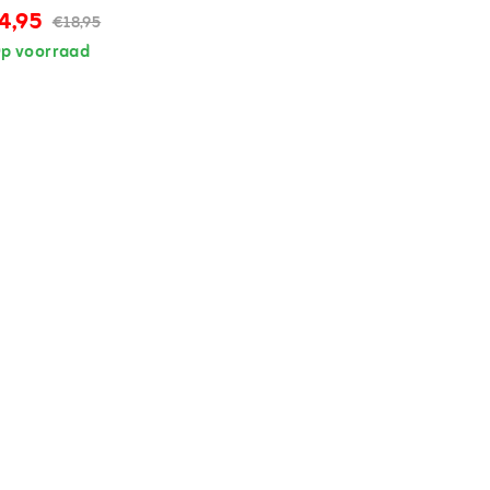
4,95
€18,95
p voorraad