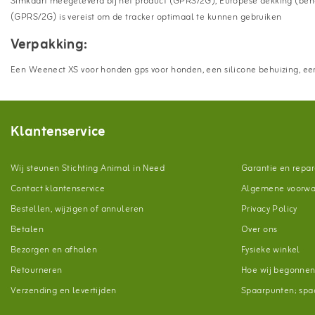
Simkaart meegeleverd bij het product (GPRS/2G), Europese dekking (beha
(GPRS/2G) is vereist om de tracker optimaal te kunnen gebruiken
Verpakking:
Een Weenect XS voor honden gps voor honden, een silicone behuizing, een
Klantenservice
Wij steunen Stichting Animal in Need
Garantie en repar
Contact klantenservice
Algemene voorw
Bestellen, wijzigen of annuleren
Privacy Policy
Betalen
Over ons
Bezorgen en afhalen
Fysieke winkel
Retourneren
Hoe wij begonne
Verzending en levertijden
Spaarpunten; spaa