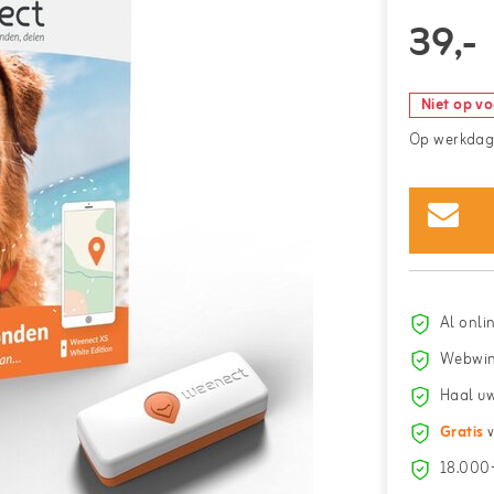
39,-
Niet op v
Op werkdage
Al onli
Webwin
Haal uw
Gratis
v
18.000+