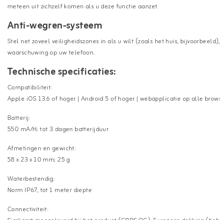
meteen uit zichzelf komen als u deze functie aanzet.
Anti-wegren-systeem
Stel net zoveel veiligheidszones in als u wilt (zoals het huis, bijvoorbeel
waarschuwing op uw telefoon.
Technische specificaties:
Compatibiliteit:
Apple iOS 13.6 of hoger | Android 5 of hoger | webapplicatie op alle brow
Batterij:
550 mA/H; tot 3 dagen batterijduur
Afmetingen en gewicht:
58 x 23 x 10 mm; 25 g
Waterbestendig:
Norm IP67, tot 1 meter diepte
Connectiviteit: