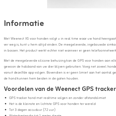
Informatie
Met Weenect XS voor honden volgt u in real time waar uw hond heengaat, 
ver weg is, kunt u hem altijd vinden. De meegeleverde, ingebouwde simka
in bossen. Het product werkt echter niet wanneer er geen telefoonnetwerk
Met de meegeleverde silicone behuizing kan de GPS voor honden aan elk
gewoon de halsband van uw dier blijven gebruiken. Voeg net zoveel honde
vanuit dezelfde app volgen. Bovendien is er geen limiet aan het aantal g
de hond kunnen hem beiden in de gaten houden.
Voordelen van de Weenect GPS tracker
GPS tracker hond met realtime volgen en zonder afstandslimiet
Het is de kleinste en lichtste GPS voor honden ter wereld
Tot 3 dagen accuduur (72 uur)
Waterbestendig tot 1 meter diepte