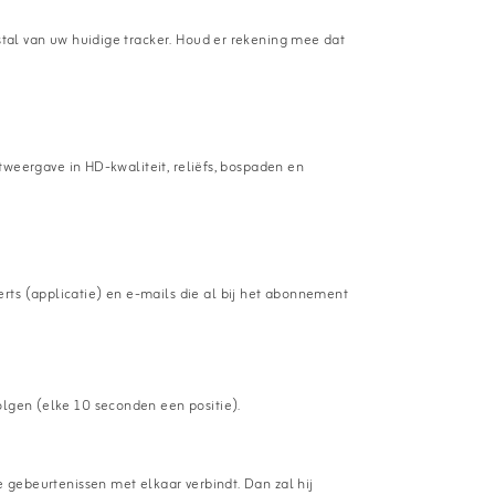
fstal van uw huidige tracker. Houd er rekening mee dat
ietweergave in HD-kwaliteit, reliëfs, bospaden en
rts (applicatie) en e-mails die al bij het abonnement
olgen (elke 10 seconden een positie).
e gebeurtenissen met elkaar verbindt. Dan zal hij