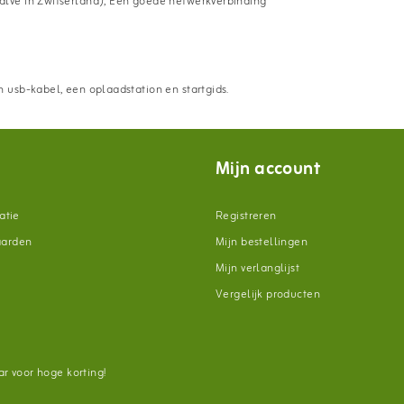
lve in Zwitserland), Een goede netwerkverbinding
 usb-kabel, een oplaadstation en startgids.
Mijn account
atie
Registreren
aarden
Mijn bestellingen
Mijn verlanglijst
Vergelijk producten
n
r voor hoge korting!