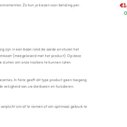
€1
onnementen. Zo kun je kiezen voor betaling per:
O
ig zijn in een baan rond de aarde en sturen het
simkaart (meegeleverd met het product). Op deze
e sluiten om onze trackers te kunnen laten
anties. In feite geeft dit type product geen toegang
de veiligheid van uw dierbaren en huisdieren.
et verplicht om af te nemen of om optimaal gebruik te