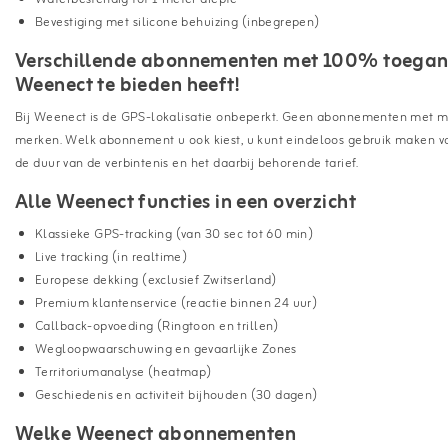
Bevestiging met silicone behuizing (inbegrepen)
Verschillende abonnementen met 100% toegang
Weenect te bieden heeft!
Bij Weenect is de GPS-lokalisatie onbeperkt. Geen abonnementen met me
merken. Welk abonnement u ook kiest, u kunt eindeloos gebruik maken va
de duur van de verbintenis en het daarbij behorende tarief.
Alle Weenect functies in een overzicht
Klassieke GPS-tracking (van 30 sec tot 60 min)
Live tracking (in realtime)
Europese dekking (exclusief Zwitserland)
Premium klantenservice (reactie binnen 24 uur)
Callback-opvoeding (Ringtoon en trillen)
Wegloopwaarschuwing en gevaarlijke Zones
Territoriumanalyse (heatmap)
Geschiedenis en activiteit bijhouden (30 dagen)
Welke Weenect abonnementen