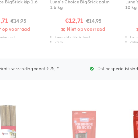
e BigStick kip 1.6
Luna's Choice BigStick zalm
Luna'
1.6 kg
10 kg
,71
€12,71
€14,95
€14,95
t op voorraad
Niet op voorraad
Nederland
Gemaakt in Nederland
Gema
Zalm
Zal
ratis verzending vanaf €75,-*
Online specialist sin