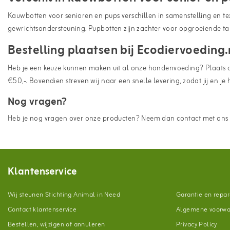
Kauwbotten voor senioren en pups verschillen in samenstelling en te
gewrichtsondersteuning. Pupbotten zijn zachter voor opgroeiende ta
Bestelling plaatsen bij Ecodiervoeding.
Heb je een keuze kunnen maken uit al onze hondenvoeding? Plaats dan 
€50,-. Bovendien streven wij naar een snelle levering, zodat jij en j
Nog vragen?
Heb je nog vragen over onze producten? Neem dan contact met ons o
Klantenservice
Wij steunen Stichting Animal in Need
Garantie en repar
Contact klantenservice
Algemene voorw
Bestellen, wijzigen of annuleren
Privacy Policy