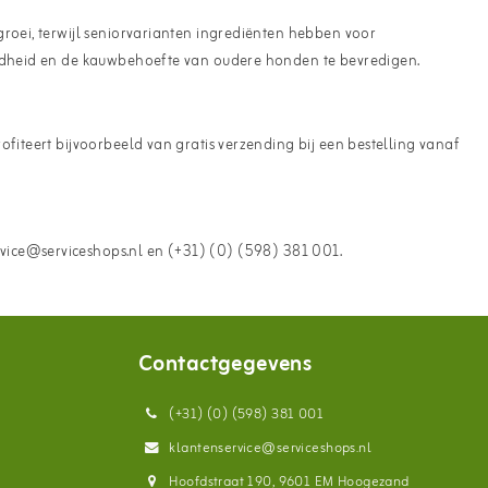
roei, terwijl seniorvarianten ingrediënten hebben voor
zondheid en de kauwbehoefte van oudere honden te bevredigen.
fiteert bijvoorbeeld van gratis verzending bij een bestelling vanaf
vice@serviceshops.nl en (+31) (0) (598) 381 001.
Contactgegevens
(+31) (0) (598) 381 001
klantenservice@serviceshops.nl
Hoofdstraat 190, 9601 EM Hoogezand