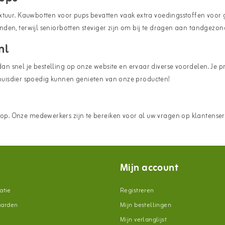
xtuur. Kauwbotten voor pups bevatten vaak extra voedingsstoffen voor g
nden, terwijl seniorbotten steviger zijn om bij te dragen aan tandge
nl
snel je bestelling op onze website en ervaar diverse voordelen. Je pro
e huisdier spoedig kunnen genieten van onze producten!
p. Onze medewerkers zijn te bereiken voor al uw vragen op klantenser
Mijn account
atie
Registreren
aarden
Mijn bestellingen
Mijn verlanglijst