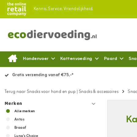
Kennis.
Service.
Vriendelijkheid.
Hondenvoer
Kattenvoeding
Paard
Sna
Gratis verzending vanaf €75,-*
Terug naar Snacks voor hond en pup
|
Snacks & accessoires
Snac
Merken
Alle merken
Ka
Antos
Braaaf
Luna's Choice