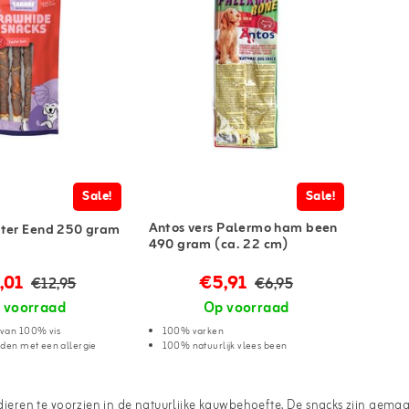
Sale!
Sale!
Antos vers Palermo ham been
ster Eend 250 gram
490 gram (ca. 22 cm)
,01
€5,91
€12,95
€6,95
 voorraad
Op voorraad
van 100% vis
100% varken
nden met een allergie
100% natuurlijk vlees been
eren te voorzien in de natuurlijke kauwbehoefte. De snacks zijn gemaa