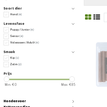
Soort dier
Hond
(4)
Levensfase
Puppy / Junior
(4)
Senior
(4)
Volwassen / Adult
(4)
Smaak
Kip
(1)
Zalm
(2)
Prijs
Min: €
0
Max: €
85
Hondenvoer