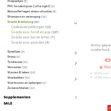
Poepzakjes
(5)
PVC hondenlijnen (ultra light)
(6)
RelaxoPet tegen stress–situaties
(8)
Shampoo en verzorging
(33)
Snacks & beloning
(88)
Cadeauverpakkingen
(12)
Snacks voor hond en pup
(137)
Snacks voor kat en kitten
(7)
Snacks voor paarden
(4)
Antos geper
runderhuid 
Speeltjes
(3)
Stress
(6)
€5
Tondeuses
(41)
Nie
Vervoeren
(25)
Vlooien & teken
(20)
100% rund
100% natuurl
Voerbakken
(52)
Voertonnen en opbergen
(2)
Zomerartikelen
(22)
Supplementen
SALE