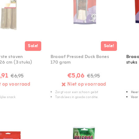
Sale!
Sale!
ste staven
Braaaf Pressed Duck Bones
Braaa
26 cm (3 stuks)
170 gram
stuks
,91
€5,06
€6,95
€5,95
t op voorraad
Niet op voorraad
Zorgt voor een schoon gebit
Heerl
ijke snack
Tandvlees in goede conditie
Voor