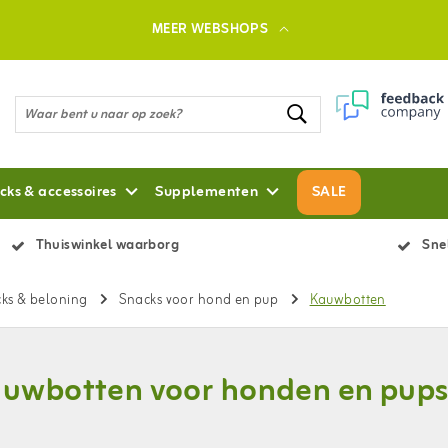
MEER WEBSHOPS
cks & accessoires
Supplementen
SALE
Thuiswinkel waarborg
Snel
ks & beloning
Snacks voor hond en pup
Kauwbotten
uwbotten voor honden en pup