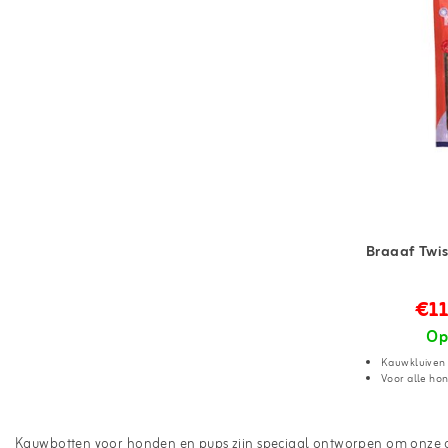
Braaaf Twi
€11
Op
Kauwkluiven 
Voor alle ho
Kauwbotten voor honden en pups zijn speciaal ontworpen om onze di