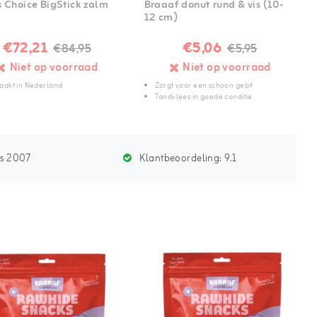
s Choice BigStick zalm
Braaaf donut rund & vis (10-
12 cm)
€72,21
€5,06
€84,95
€5,95
Niet op voorraad
Niet op voorraad
akt in Nederland
Zorgt voor een schoon gebit
m
Tandvlees in goede conditie
ds 2007
Klantbeoordeling:
9.1