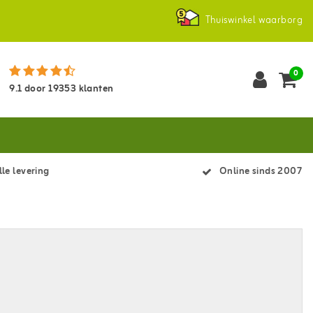
Thuiswinkel waarborg
0
9.1
door
19353
klanten
le levering
Online sinds 2007
s