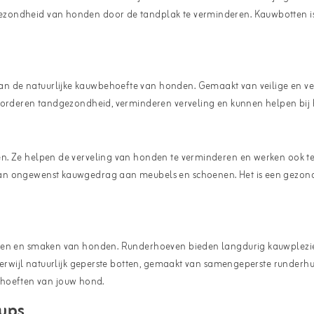
ezondheid van honden door de tandplak te verminderen. Kauwbotten i
n de natuurlijke kauwbehoefte van honden. Gemaakt van veilige en ve
bevorderen tandgezondheid, verminderen verveling en kunnen helpen bij
en. Ze helpen de verveling van honden te verminderen en werken ook t
an ongewenst kauwgedrag aan meubels en schoenen. Het is een gezonde 
ften en smaken van honden. Runderhoeven bieden langdurig kauwplezier 
 Terwijl natuurlijk geperste botten, gemaakt van samengeperste runderh
 behoeften van jouw hond.
pups