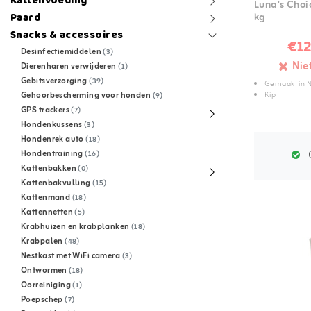
Kattenvoeding
Luna's Choic
kg
Paard
Snacks & accessoires
€12
Desinfectiemiddelen
(3)
Nie
Dierenharen verwijderen
(1)
Gebitsverzorging
(39)
Gemaakt in 
Kip
Gehoorbescherming voor honden
(9)
GPS trackers
(7)
Hondenkussens
(3)
Hondenrek auto
(18)
Hondentraining
G
(16)
Kattenbakken
(0)
Kattenbakvulling
(15)
Kattenmand
(18)
Kattennetten
(5)
Krabhuizen en krabplanken
(18)
Krabpalen
(48)
Nestkast met WiFi camera
(3)
Ontwormen
(18)
Oorreiniging
(1)
Poepschep
(7)