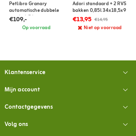
Petlibro Granary
Adori standaard + 2 RVS
automatische dubbele
bakken 0,85l 34x18,5x9
voerbak 5 liter
cm
€109,-
€13,95
€14,95
Op voorraad
Niet op voorraad
Klantenservice
Mijn account
Contactgegevens
Volg ons