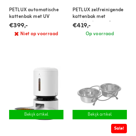
PETLUX automatische
PETLUX zelfreinigende
kattenbak met UV
kattenbak met
sterilisator
touchbediening & app
€399,-
€419,-
Niet op voorraad
Op voorraad
Bekijk artikel
Bekijk artikel
Sale!