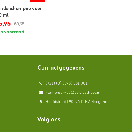
ondenshampoo voor
0 ml
5,95
€8,95
p voorraad
Contactgegevens
(+31) (0) (598) 381 001
klantenservice@serviceshops.nl
Hoofdstraat 190, 9601 EM Hoogezand
Volg ons