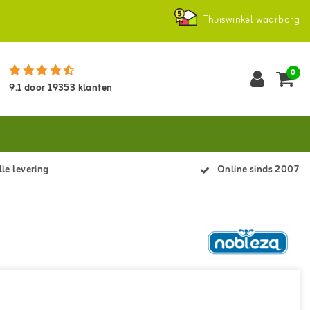
Thuiswinkel waarborg
0
9.1
door
19353
klanten
le levering
Online sinds 2007