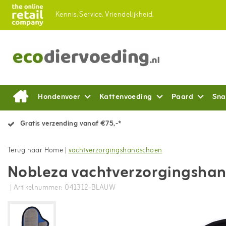
Kennis.
Service.
Vriendelijkheid.
Hondenvoer
Kattenvoeding
Paard
Sna
Gratis verzending vanaf €75,-*
Terug naar Home
|
vachtverzorgingshandschoen
Nobleza vachtverzorgingsha
| Artikelnummer: 041312-BLAUW