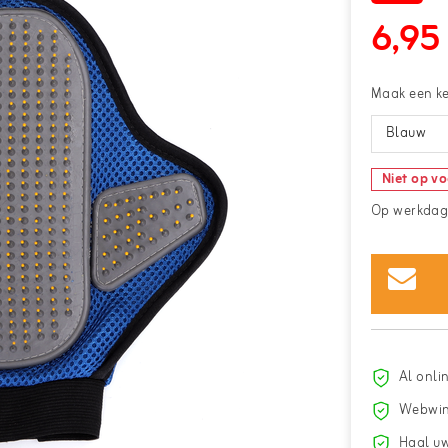
6,95
Maak een k
Blauw
Niet op v
Op werkdage
Al onli
Webwin
Haal uw