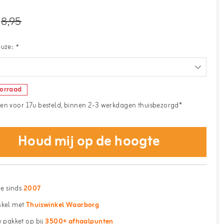
8,95
euze:
*
oorraad
n voor 17u besteld, binnen 2-3 werkdagen thuisbezorgd*
Houd mij op de hoogte
ne sinds
2007
kel met
Thuiswinkel Waarborg
 pakket op bij
3500+ afhaalpunten