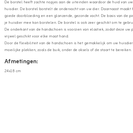
De borstel heeft zachte nopjes aan de uiteinden waardoor de huid van uw 
huisdier. De borstel borstelt de ondervacht van uw dier. Daarnaast maakt he
goede doorbloeding en een glanzende, gezonde vacht. De basis van de pin
je huisdier mee kan borstelen. De borstel is ook zeer geschikt om te gebr
De onderkant van de handschoen is voorzien van elastiek, zodat deze uw p
vrijwel geschikt voor elke maat hand.
Door de flexibiliteit van de handschoen is het gemakkelijk om uw huisdier 
moeilijke plekken, zoals de buik, onder de oksels of de staart te bereiken.
Afmetingen:
24x18 cm