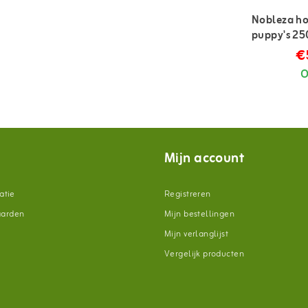
Nobleza h
puppy's 25
€
O
Mijn account
atie
Registreren
aarden
Mijn bestellingen
Mijn verlanglijst
Vergelijk producten
n