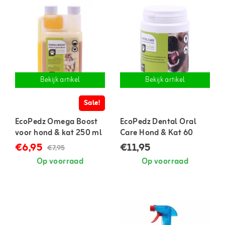
Bekijk artikel
Bekijk artikel
Sale!
EcoPedz Omega Boost
EcoPedz Dental Oral
voor hond & kat 250 ml
Care Hond & Kat 60
gram
€6,95
€11,95
€7,95
Op voorraad
Op voorraad