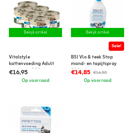
Bekijk artikel
Bekijk artikel
Sale!
Vitalstyle
BSI Vlo & teek Stop
kattenvoeding Adult
mand- en tapijtspray
met kip 6x200 gram
800 ml
€16,95
€14,85
€16,50
Op voorraad
Op voorraad