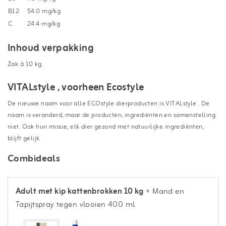
B12
54.0 mg/kg
C
24.4 mg/kg
Inhoud verpakking
Zak á 10 kg.
VITALstyle , voorheen Ecostyle
De nieuwe naam voor alle ECOstyle dierproducten is VITALstyle . De
naam is veranderd, maar de producten, ingrediënten en samenstelling
niet. Ook hun missie, elk dier gezond met natuurlijke ingrediënten,
blijft gelijk.
Combideals
Adult met kip kattenbrokken 10 kg
+ Mand en
Tapijtspray tegen vlooien 400 ml