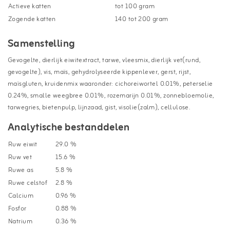
Actieve katten
tot 100 gram
Zogende katten
140 tot 200 gram
Samenstelling
Gevogelte, dierlijk eiwitextract, tarwe, vleesmix, dierlijk vet(rund,
gevogelte), vis, maïs, gehydrolyseerde kippenlever, gerst, rijst,
maïsgluten, kruidenmix waaronder: cichoreiwortel 0.01%, peterselie
0.24%, smalle weegbree 0.01%, rozemarijn 0.01%, zonnebloemolie,
tarwegries, bietenpulp, lijnzaad, gist, visolie(zalm), cellulose.
Analytische bestanddelen
Ruw eiwit
29.0 %
Ruw vet
15.6 %
Ruwe as
5.8 %
Ruwe celstof
2.8 %
Calcium
0.96 %
Fosfor
0.88 %
Natrium
0.36 %