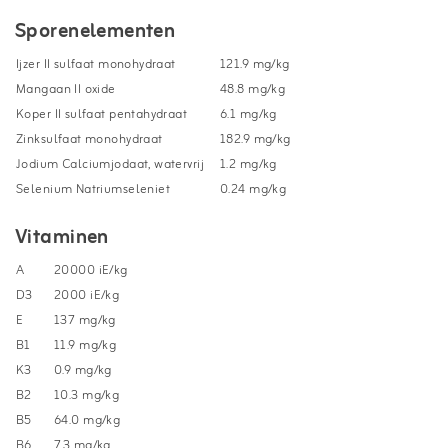
Sporenelementen
Ijzer II sulfaat monohydraat
121.9 mg/kg
Mangaan II oxide
48.8 mg/kg
Koper II sulfaat pentahydraat
6.1 mg/kg
Zinksulfaat monohydraat
182.9 mg/kg
Jodium Calciumjodaat, watervrij
1.2 mg/kg
Selenium Natriumseleniet
0.24 mg/kg
Vitaminen
A
20000 iE/kg
D3
2000 iE/kg
E
137 mg/kg
B1
11.9 mg/kg
K3
0.9 mg/kg
B2
10.3 mg/kg
B5
64.0 mg/kg
B6
7.3 mg/kg