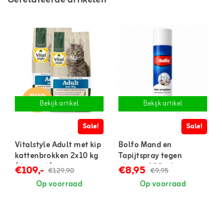
Bekijk artikel
Bekijk artikel
Sale!
Sale!
Vitalstyle Adult met kip
Bolfo Mand en
kattenbrokken 2x10 kg
Tapijtspray tegen
(duopack)
vlooien 400 ml
€109,-
€8,95
€129,90
€9,95
Op voorraad
Op voorraad