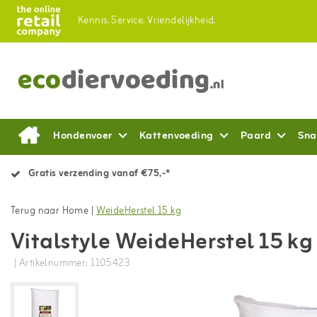
Kennis.
Service.
Vriendelijkheid.
Hondenvoer
Kattenvoeding
Paard
Sna
Gratis verzending vanaf €75,-*
Terug naar Home
|
WeideHerstel 15 kg
Vitalstyle WeideHerstel 15 kg
| Artikelnummer: 1105423