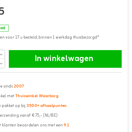
5
aad
n voor 17 u besteld, binnen 1 werkdag thuisbezorgd*
In winkelwagen
ne sinds
2007
kel met
Thuiswinkel Waarborg
 pakket op bij
3500+ afhaalpunten
erzending vanaf €75,- (NL/BE)
 klanten beoordelen ons met een
9.1