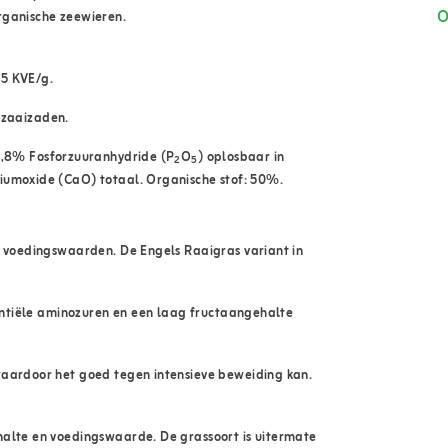
O
rganische zeewieren.
75 KVE/g.
zaaizaden.
0,8% Fosforzuuranhydride (P
O
) oplosbaar in
2
5
iumoxide (CaO) totaal. Organische stof: 50%.
 voedingswaarden. De Engels Raaigras variant in
sentiële aminozuren en een laag fructaangehalte
waardoor het goed tegen intensieve beweiding kan.
halte en voedingswaarde. De grassoort is uitermate