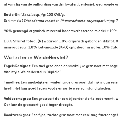
afkomstig van de ontharding van drinkwater, bentoniet, gedroogde o
Bacteriën (
Bacillus
sp.)/g: 103 KVE/g.
Schimmels (
Trichoderma reesei
en
Phanerochaeta chrysosporium
)/g: 
90% gemengd organisch-mineraal bodemverbeterend middel + 10% 
1,8% Stikstof totaal (N) waarvan 1,8% organisch gebonden stikstof. 
mineraal zuur. 1,8% Kaliumoxide (K
O) oplosbaar in water. 10% Calc
2
Wat zit er in WeideHerstel?
Engels Raaigras:
Een snel groeiende en smakelijke grassoort met hoge
Vitalstyle WeideHerstel is ''diploïd''.
Timothee:
Een smakelijke en winterharde grassoort dat rijk is aan es
heeft. Het kan goed tegen koude en natte weersomstandigheden.
Veldbeemdgras:
Een grassoort dat een bijzonder sterke zode vormt, 
Ook kan de grassoort goed tegen droogte.
Roodzwenkgras:
Een fijne, zachte grassoort met een laag fructaange