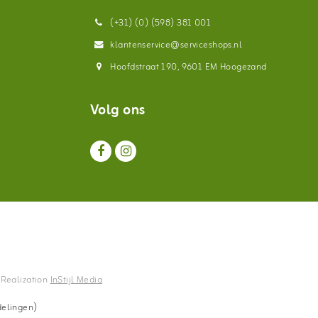
(+31) (0) (598) 381 001
klantenservice@serviceshops.nl
Hoofdstraat 190, 9601 EM Hoogezand
Volg ons
- Realization
InStijl Media
delingen)