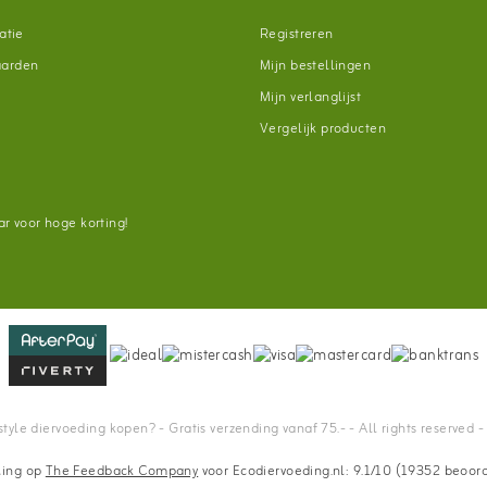
atie
Registreren
aarden
Mijn bestellingen
Mijn verlanglijst
Vergelijk producten
n
r voor hoge korting!
tyle diervoeding kopen? - Gratis verzending vanaf 75.- - All rights reserved 
ling op
The Feedback Company
voor Ecodiervoeding.nl: 9.1/10 (19352 beoor