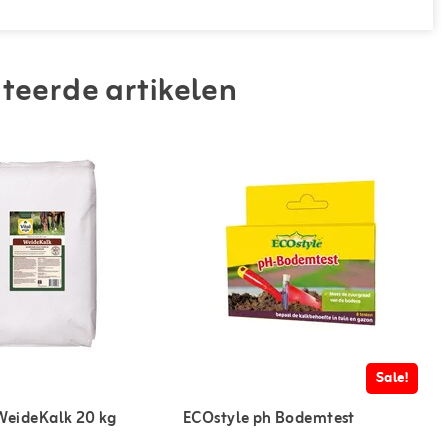
teerde artikelen
Sale!
 WeideKalk 20 kg
ECOstyle ph Bodemtest