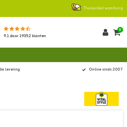
Thuiswinkel waarborg
0
9.1
door
19352
klanten
le levering
Online sinds 2007