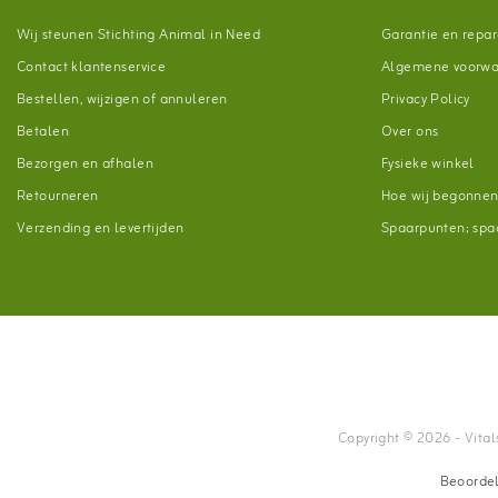
Wij steunen Stichting Animal in Need
Garantie en repar
Contact klantenservice
Algemene voorw
Bestellen, wijzigen of annuleren
Privacy Policy
Betalen
Over ons
Bezorgen en afhalen
Fysieke winkel
Retourneren
Hoe wij begonne
Verzending en levertijden
Spaarpunten; spaa
Copyright © 2026 - Vitals
Beoorde