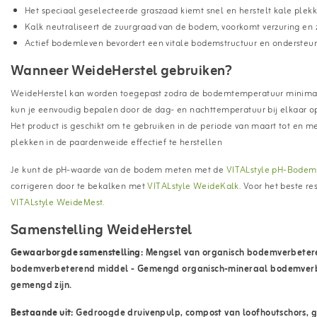
Het speciaal geselecteerde graszaad kiemt snel en herstelt kale plekke
Kalk neutraliseert de zuurgraad van de bodem, voorkomt verzuring en z
Actief bodemleven bevordert een vitale bodemstructuur en ondersteunt
Wanneer WeideHerstel gebruiken?
WeideHerstel kan worden toegepast zodra de bodemtemperatuur minim
kun je eenvoudig bepalen door de dag- en nachttemperatuur bij elkaar op 
Het product is geschikt om te gebruiken in de periode van maart tot en
plekken in de paardenweide effectief te herstellen
Je kunt de pH-waarde van de bodem meten met de
VITALstyle pH-Bodemt
corrigeren door te bekalken met
VITALstyle WeideKalk
. Voor het beste r
VITALstyle WeideMest.
Samenstelling WeideHerstel
Gewaarborgde samenstelling:
Mengsel van organisch bodemverbetere
bodemverbeterend middel - Gemengd organisch-mineraal bodemverbe
gemengd zijn.
Bestaande uit:
Gedroogde druivenpulp, compost van loofhoutschors, g