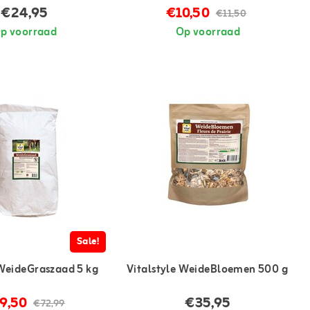
€24,95
€10,50
€11,50
p voorraad
Op voorraad
Sale!
 WeideGraszaad 5 kg
Vitalstyle WeideBloemen 500 g
9,50
€35,95
€72,99