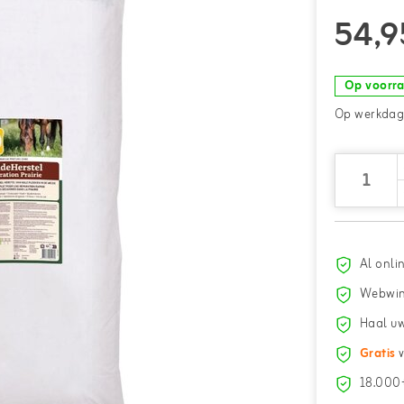
54,9
Op voorr
Op werkdage
Al onli
Webwin
Haal uw
Gratis
v
18.000+