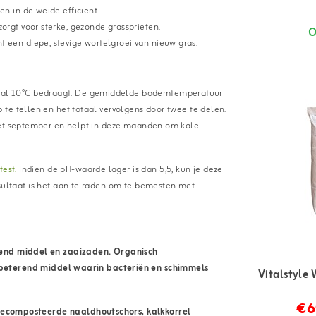
n in de weide efficiënt.
orgt voor sterke, gezonde grassprieten.
O
 een diepe, stevige wortelgroei van nieuw gras.
aal 10°C bedraagt. De gemiddelde bodemtemperatuur
te tellen en het totaal vervolgens door twee te delen.
 met september en helpt in deze maanden om kale
est.
Indien de pH-waarde lager is dan 5,5, kun je deze
esultaat is het aan te raden om te bemesten met
nd middel en zaaizaden. Organisch
terend middel waarin bacteriën en schimmels
Vitalstyle
€6
ecomposteerde naaldhoutschors, kalkkorrel