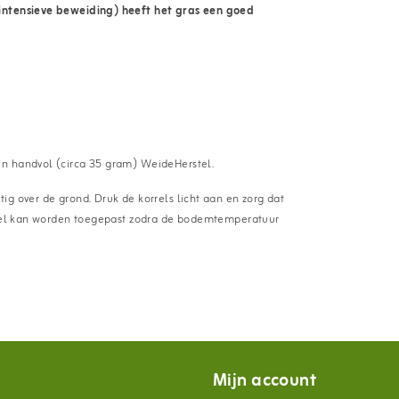
(intensieve beweiding) heeft het gras een goed
én handvol (circa 35 gram) WeideHerstel.
g over de grond. Druk de korrels licht aan en zorg dat
rstel kan worden toegepast zodra de bodemtemperatuur
Mijn account