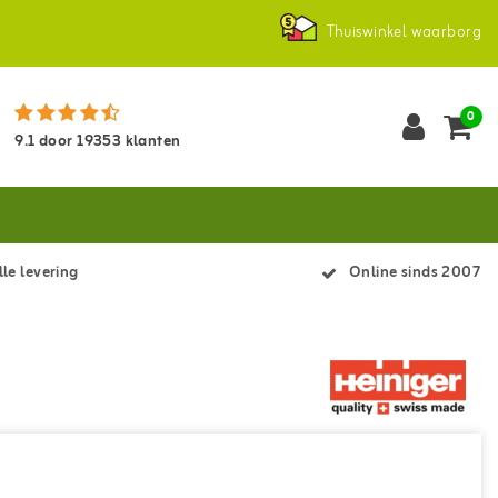
Thuiswinkel waarborg
0
9.1
door
19353
klanten
le levering
Online sinds 2007