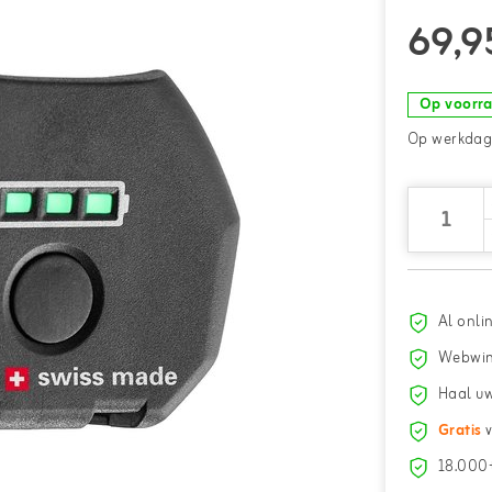
69,9
Op voorr
Op werkdage
Al onli
Webwin
Haal uw
Gratis
v
18.000+