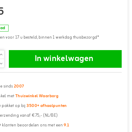
5
aad
n voor 17 u besteld, binnen 1 werkdag thuisbezorgd*
In winkelwagen
ne sinds
2007
kel met
Thuiswinkel Waarborg
 pakket op bij
3500+ afhaalpunten
erzending vanaf €75,- (NL/BE)
 klanten beoordelen ons met een
9.1