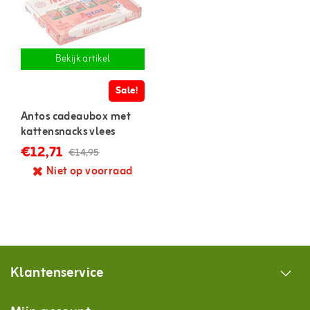
Bekijk artikel
Sale!
Antos cadeaubox met
kattensnacks vlees
€12,71
€14,95
Niet op voorraad
Klantenservice