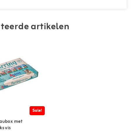
teerde artikelen
Sale!
eaubox met
s vis