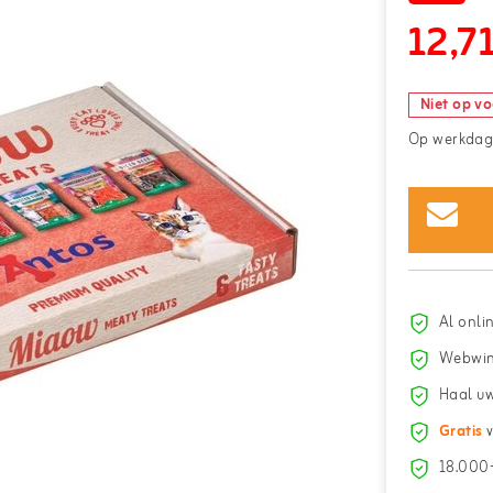
12,7
Niet op v
Op werkdage
Al onli
Webwin
Haal uw
Gratis
v
18.000+