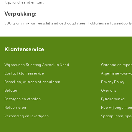
Kip, rund, eend en lam.
Verpakking:
300 gram, mix van verschillend gedroogd vlees, traktaties en tussendoortj
Klantenservice
Wij steunen Stichting Animal in Need
Garantie en repar
Contact klantenservice
Algemene voorw
Bestellen, wijzigen of annuleren
Privacy Policy
Betalen
Over ons
Bezorgen en afhalen
Fysieke winkel
Retourneren
Hoe wij begonne
Verzending en levertijden
Spaarpunten; spaa