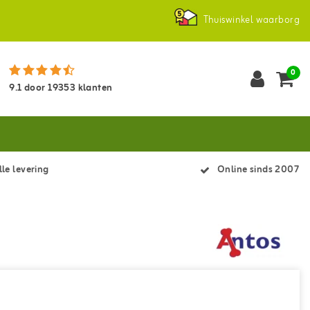
Thuiswinkel waarborg
0
9.1
door
19353
klanten
le levering
Online sinds 2007