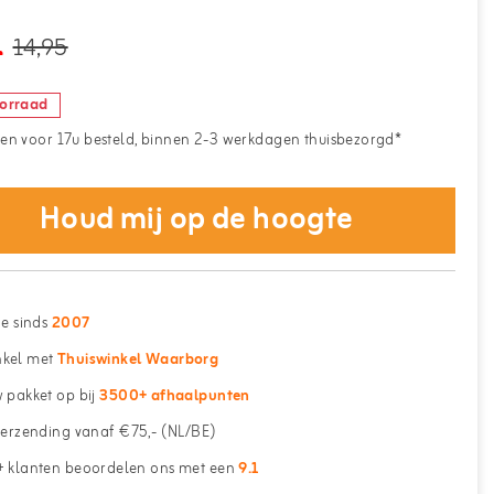
1
14,95
oorraad
n voor 17u besteld, binnen 2-3 werkdagen thuisbezorgd*
Houd mij op de hoogte
ne sinds
2007
kel met
Thuiswinkel Waarborg
 pakket op bij
3500+ afhaalpunten
erzending vanaf €75,- (NL/BE)
 klanten beoordelen ons met een
9.1