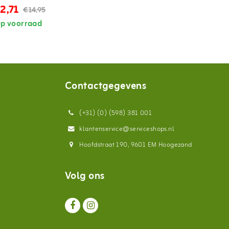
2,71
€14,95
p voorraad
Contactgegevens
(+31) (0) (598) 381 001
klantenservice@serviceshops.nl
Hoofdstraat 190, 9601 EM Hoogezand
Volg ons