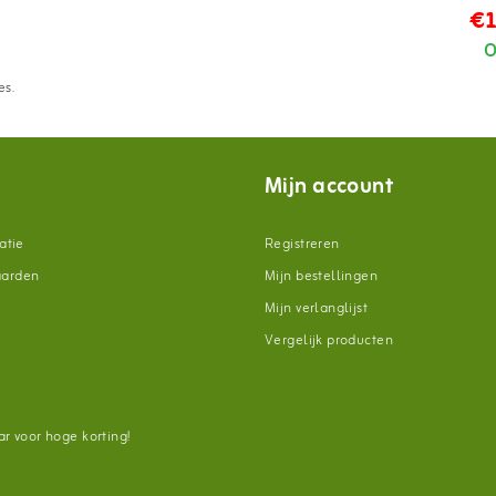
€1
O
es.
Mijn account
atie
Registreren
aarden
Mijn bestellingen
Mijn verlanglijst
Vergelijk producten
n
r voor hoge korting!