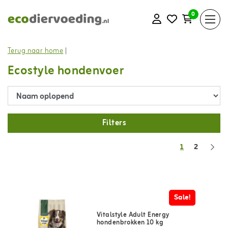
0
Terug naar home
|
Ecostyle hondenvoer
Filters
1
2
Sale!
Vitalstyle Adult Energy
hondenbrokken 10 kg