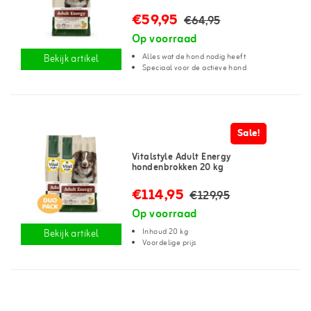
€59,95
€64,95
Op voorraad
Alles wat de hond nodig heeft
Bekijk artikel
Speciaal voor de actieve hond
Sale!
Vitalstyle Adult Energy
hondenbrokken 20 kg
€114,95
€129,95
Op voorraad
Inhoud 20 kg
Bekijk artikel
Voordelige prijs