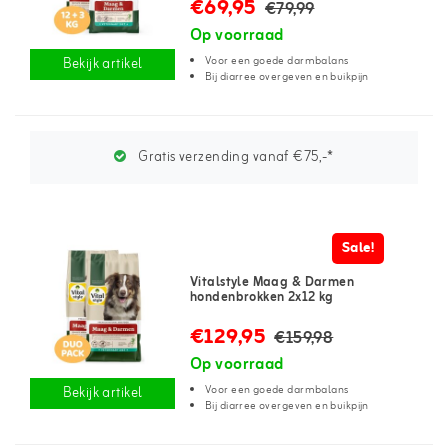
€69,95
€79,99
Op voorraad
Voor een goede darmbalans
Bekijk artikel
Bij diarree overgeven en buikpijn
Gratis verzending vanaf €75,-*
Sale!
Vitalstyle Maag & Darmen
hondenbrokken 2x12 kg
€129,95
€159,98
Op voorraad
Voor een goede darmbalans
Bekijk artikel
Bij diarree overgeven en buikpijn