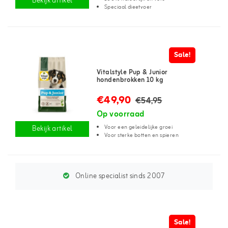
Bekijk artikel
Speciaal dieetvoer
Sale!
Vitalstyle Pup & Junior
hondenbrokken 10 kg
€49,90
€54,95
Op voorraad
Voor een geleidelijke groei
Bekijk artikel
Voor sterke botten en spieren
Online specialist sinds 2007
Sale!