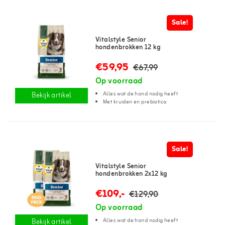
Sale!
Vitalstyle Senior
hondenbrokken 12 kg
€59,95
€67,99
Op voorraad
Alles wat de hond nodig heeft
Bekijk artikel
Met kruiden en prebiotica
Sale!
Vitalstyle Senior
hondenbrokken 2x12 kg
€109,-
€129,90
Op voorraad
Alles wat de hond nodig heeft
Bekijk artikel