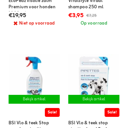
EcoPedz visolie zalm
Vitalstyle Vitaal
Premium voor honden
shampoo 250 ml
1000 ml
€19,95
€3,95
€7,25
Niet op voorraad
Op voorraad
Bekijk artikel
Bekijk artikel
Sale!
Sale!
BSI Vlo & teek Stop
BSI Vlo & teek stop