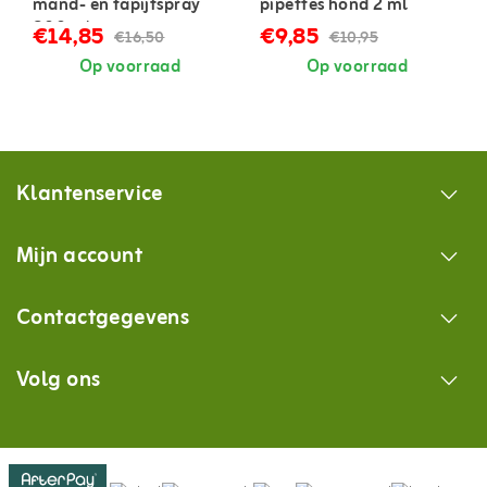
mand- en tapijtspray
pipettes hond 2 ml
800 ml
€14,85
€9,85
€16,50
€10,95
Op voorraad
Op voorraad
Klantenservice
Mijn account
Contactgegevens
Volg ons