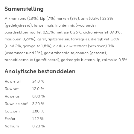
Samenstelling
Mix van rund (13%), kip (7%), varken (3%), lam (0,3%) 23,3%
(gedehydreerd), tarwe, maïs, kruidenmix (waaronder
paardenbloemwortel 0,51%, melisse 0,26%, cichoreiwortel 0,43%,
marjolein 0,29%), gerst, rijstzemelen, tarwegries, dierlijk vet 3,8%
(rund 2%, gevogelte 1,8%), dierlijk eiwitextract (vetkanen) 3%
(waaronder rund 1%), geëxtraheerde sojabonen (getoast),
zonnebloemolie (geraffineerd), gedroogde bietenpulp, zalmolie 0,5%.
Analytische bestanddelen
Ruw eiwit
24.0 %
Ruw vet
12.0 %
Ruwe as
8.00 %
Ruwe celstof
3.20 %
Calcium
1.80 %
Fosfor
1.12 %
Natrium
0.20 %