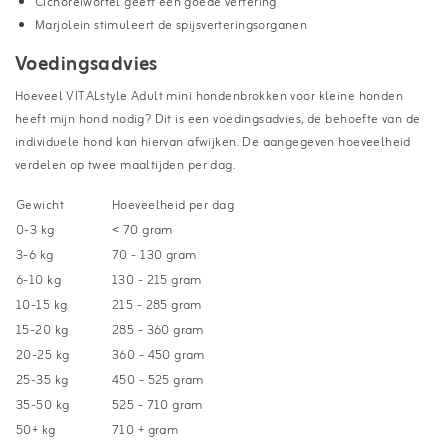
Cichoreiwortel geeft een goede vertering
Marjolein stimuleert de spijsverteringsorganen
Voedingsadvies
Hoeveel VITALstyle Adult mini hondenbrokken voor kleine honden
heeft mijn hond nodig? Dit is een voedingsadvies, de behoefte van de
individuele hond kan hiervan afwijken. De aangegeven hoeveelheid
verdelen op twee maaltijden per dag.
Gewicht
Hoeveelheid per dag
0-3 kg
< 70 gram
3-6 kg
70 - 130 gram
6-10 kg
130 - 215 gram
10-15 kg
215 - 285 gram
15-20 kg
285 - 360 gram
20-25 kg
360 - 450 gram
25-35 kg
450 - 525 gram
35-50 kg
525 - 710 gram
50+ kg
710 + gram