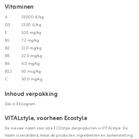
Vitaminen
A
15000 iE/kg
D3
1500 iE/kg
E
100 mg/kg
B1
7.2 mg/kg
B2
11.0 mg/kg
B5
22.0 mg/kg
B6
4.0 mg/kg
B12
60 mcg/kg
C
30.0 mg/kg
Inhoud verpakking
Zak á 3 kilogram.
VITALstyle, voorheen Ecostyle
De nieuwe naam voor alle ECOstyle dierproducten is VITALstyle. De
naam is veranderd, maar de producten, ingrediënten en samenstelling