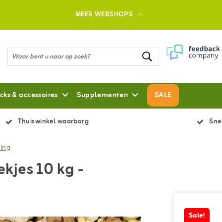
MEER WEBSHOPS
cks & accessoires
Supplementen
SALE
Thuiswinkel waarborg
Snel
king
jes 10 kg -
Sale!