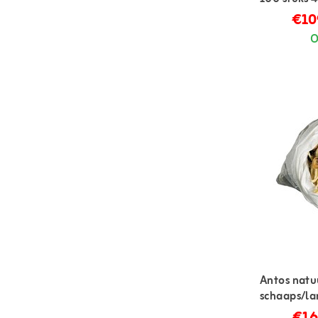
€10
O
Antos natu
schaaps/la
€16