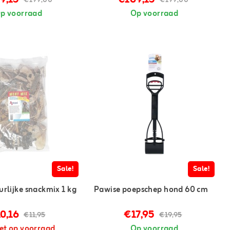
€199,00
€199,00
p voorraad
Op voorraad
Sale!
Sale!
rlijke snackmix 1 kg
Pawise poepschep hond 60 cm
0,16
€17,95
€11,95
€19,95
et op voorraad
Op voorraad