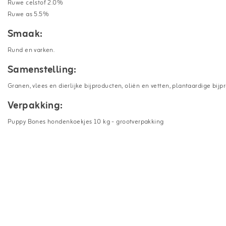
Ruwe celstof 2.0%
Ruwe as 5.5%
Smaak:
Rund en varken.
Samenstelling:
Granen, vlees en dierlijke bijproducten, oliën en vetten, plantaardige bij
Verpakking:
Puppy Bones hondenkoekjes 10 kg - grootverpakking