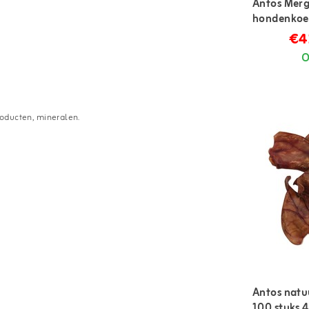
Antos Merg
hondenkoek
€4
O
producten, mineralen.
Antos natu
100 stuks 4