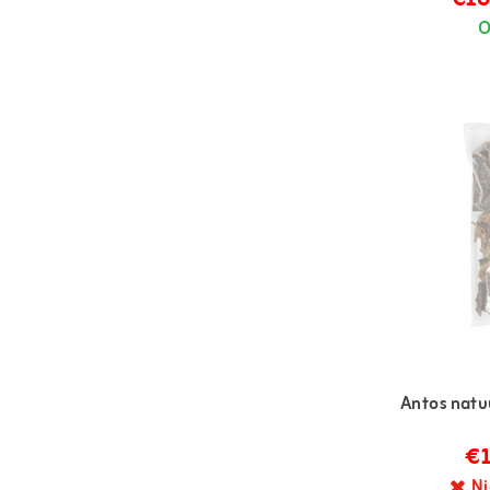
O
Antos natuu
€1
Ni