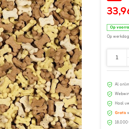
33,9
Op voorr
Op werkdage
Al onli
Webwin
Haal uw
Gratis
v
18.000+