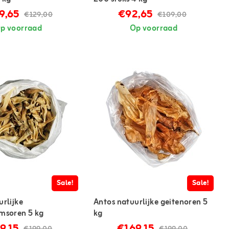
9,65
€92,65
€129,00
€109,00
p voorraad
Op voorraad
Sale!
Sale!
urlijke
Antos natuurlijke geitenoren 5
msoren 5 kg
kg
9,15
€169,15