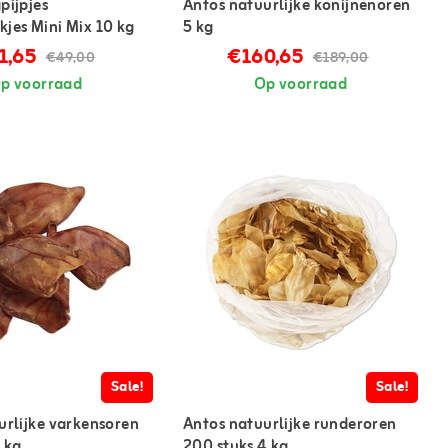
pijpjes
Antos natuurlijke konijnenoren
jes Mini Mix 10 kg
5 kg
1,65
€160,65
€49,00
€189,00
p voorraad
Op voorraad
Sale!
Sale!
urlijke varkensoren
Antos natuurlijke runderoren
 kg
200 stuks 4 kg