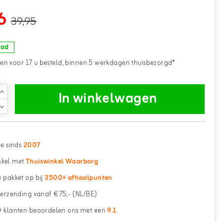
6
39,95
aad
n voor 17 u besteld, binnen 5 werkdagen thuisbezorgd*
In winkelwagen
ne sinds
2007
kel met
Thuiswinkel Waarborg
 pakket op bij
3500+ afhaalpunten
erzending vanaf €75,- (NL/BE)
 klanten beoordelen ons met een
9.1