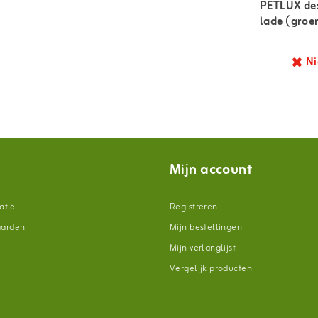
PETLUX des
lade (groe
Ni
Mijn account
atie
Registreren
aarden
Mijn bestellingen
Mijn verlanglijst
Vergelijk producten
n