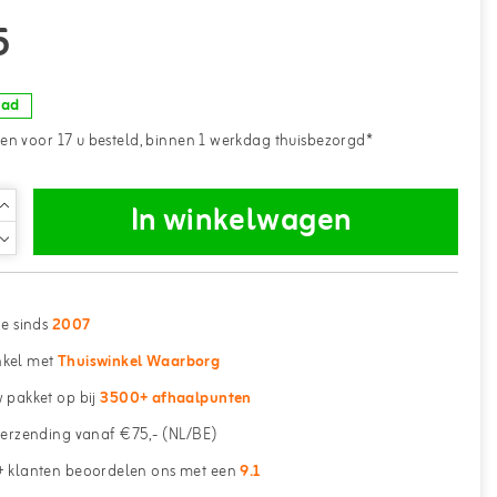
5
aad
n voor 17 u besteld, binnen 1 werkdag thuisbezorgd*
In winkelwagen
ne sinds
2007
kel met
Thuiswinkel Waarborg
 pakket op bij
3500+ afhaalpunten
erzending vanaf €75,- (NL/BE)
 klanten beoordelen ons met een
9.1