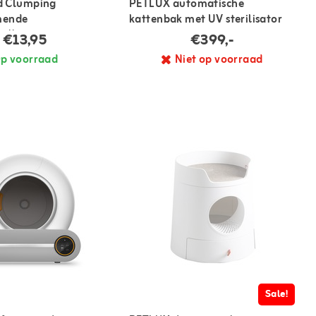
nd Clumping
PETLUX automatische
mende
kattenbak met UV sterilisator
ulling
€13,95
€399,-
p voorraad
Niet op voorraad
Sale!