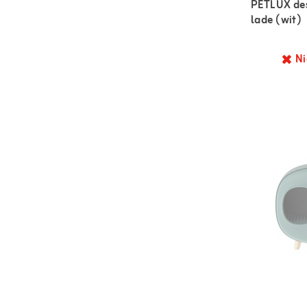
PETLUX des
lade (wit)
Ni