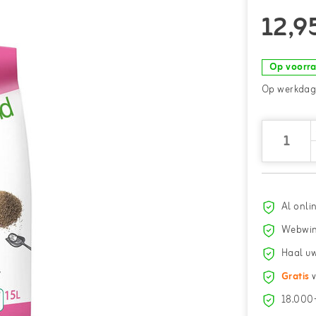
12,9
Op voorr
Op werkdage
Al onli
Webwin
Haal uw
Gratis
v
18.000+