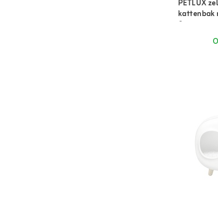
PETLUX zel
kattenbak 
& app
O