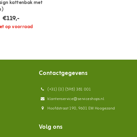
ign kattenbak met
n)
€119,-
et op voorraad
Contactgegevens
(+31) (0) (598) 381 001
klantenservice@serviceshops.nl
Hoofdstraat 190, 9601 EM Hoogezand
Volg ons