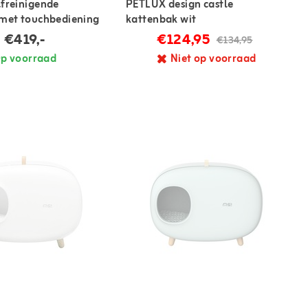
freinigende
PETLUX design castle
met touchbediening
kattenbak wit
€419,-
€124,95
€134,95
p voorraad
Niet op voorraad