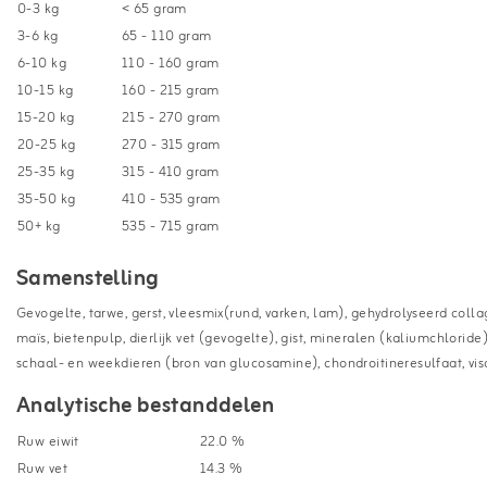
0-3 kg
< 65 gram
3-6 kg
65 - 110 gram
6-10 kg
110 - 160 gram
10-15 kg
160 - 215 gram
15-20 kg
215 - 270 gram
20-25 kg
270 - 315 gram
25-35 kg
315 - 410 gram
35-50 kg
410 - 535 gram
50+ kg
535 - 715 gram
Samenstelling
Gevogelte, tarwe, gerst, vleesmix(rund, varken, lam), gehydrolyseerd collagee
maïs, bietenpulp, dierlijk vet (gevogelte), gist, mineralen (kaliumchloride
schaal- en weekdieren (bron van glucosamine), chondroitineresulfaat, vis
Analytische bestanddelen
Ruw eiwit
22.0 %
Ruw vet
14.3 %