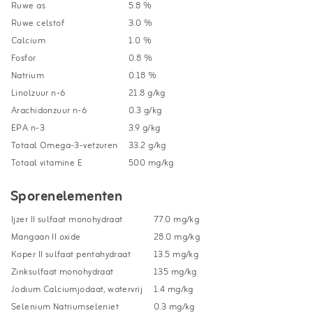
Ruwe as
5.8 %
Ruwe celstof
3.0 %
Calcium
1.0 %
Fosfor
0.8 %
Natrium
0.18 %
Linolzuur n-6
21.8 g/kg
Arachidonzuur n-6
0.3 g/kg
EPA n-3
3.9 g/kg
Totaal Omega-3-vetzuren
33.2 g/kg
Totaal vitamine E
500 mg/kg
Sporenelementen
Ijzer II sulfaat monohydraat
77.0 mg/kg
Mangaan II oxide
28.0 mg/kg
Koper II sulfaat pentahydraat
13.5 mg/kg
Zinksulfaat monohydraat
135 mg/kg
Jodium Calciumjodaat, watervrij
1.4 mg/kg
Selenium Natriumseleniet
0.3 mg/kg