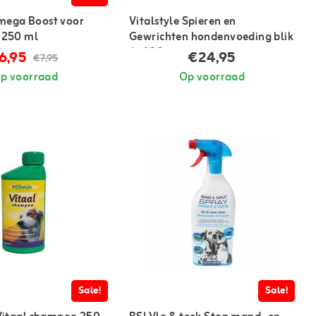
mega Boost voor
Vitalstyle Spieren en
 250 ml
Gewrichten hondenvoeding blik
6x400 gram
6,95
€24,95
€7,95
p voorraad
Op voorraad
Sale!
Sale!