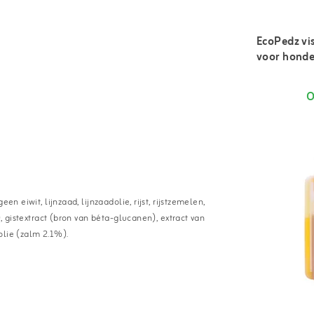
EcoPedz vi
voor hond
O
n eiwit, lijnzaad, lijnzaadolie, rijst, rijstzemelen,
), gistextract (bron van béta-glucanen), extract van
olie (zalm 2.1%).