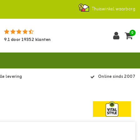
Thuiswinkel waarborg
0
9.1
door
19352
klanten
le levering
Online sinds 2007