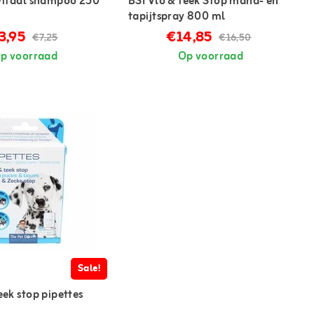
 Vitaal shampoo 250
BSI Vlo & teek Stop mand- en
tapijtspray 800 ml
3,95
€14,85
€7,25
€16,50
p voorraad
Op voorraad
Sale!
eek stop pipettes