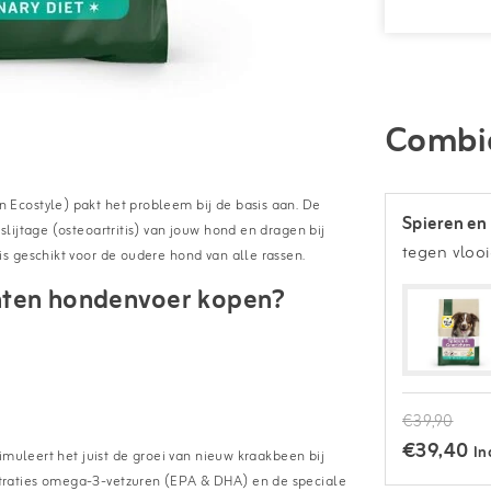
Combi
Ecostyle) pakt het probleem bij de basis aan. De
Spieren en
lijtage (osteoartritis) van jouw hond en dragen bij
tegen vloo
s geschikt voor de oudere hond van alle rassen.
hten hondenvoer kopen?
€39,90
€39,40
In
imuleert het juist de groei van nieuw kraakbeen bij
traties omega-3-vetzuren (EPA & DHA) en de speciale