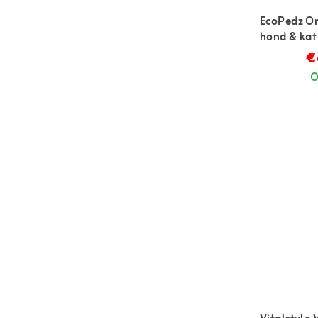
EcoPedz O
hond & kat
€
O