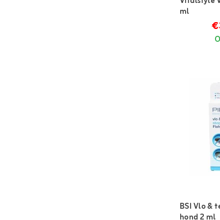
Vitalstyle
ml
€
O
BSI Vlo & t
hond 2 ml