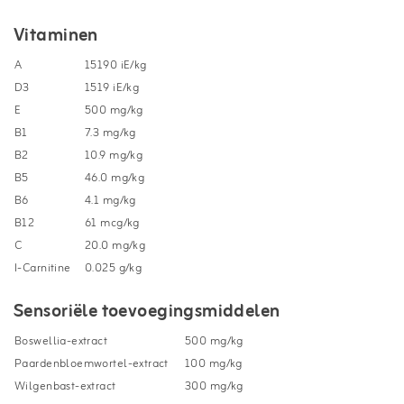
Vitaminen
A
15190 iE/kg
D3
1519 iE/kg
E
500 mg/kg
B1
7.3 mg/kg
B2
10.9 mg/kg
B5
46.0 mg/kg
B6
4.1 mg/kg
B12
61 mcg/kg
C
20.0 mg/kg
I-Carnitine
0.025 g/kg
Sensoriële toevoegingsmiddelen
Boswellia-extract
500 mg/kg
Paardenbloemwortel-extract
100 mg/kg
Wilgenbast-extract
300 mg/kg