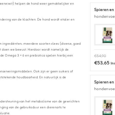
geeneiwit) helpen de hond weer gemakkelijker en
Spieren en
hondenvoe
dering van de klachten. De hond wordt vitaler en
ingrediënten; meerdere soorten vlees (diverse, goed
at doen we bewust. Hierdoor wordt namelijk de
k de Omega 3 + 6 en prebiotica spelen hierbij een
€54,90
€53,65
In
nserveringsmiddelen. Ook zijn er geen suikers of
tstekende houdbaarheid. En natuurlijk is de
Spieren en
hondenvoe
ndersteuning van het metabolisme van de gewrichten
enging van de gebruiksduur een dierenarts te
luatie.