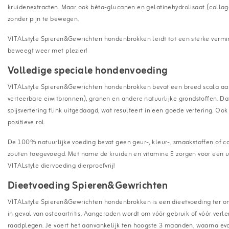
kruidenextracten. Maar ook bèta-glucanen en gelatinehydrolisaat (colla
zonder pijn te bewegen.
VITALstyle Spieren&Gewrichten hondenbrokken leidt tot een sterke vermin
beweegt weer met plezier!
Volledige speciale hondenvoeding
VITALstyle Spieren&Gewrichten hondenbrokken bevat een breed scala aan 
verteerbare eiwitbronnen), granen en andere natuurlijke grondstoffen. D
spijsvertering flink uitgedaagd, wat resulteert in een goede vertering. Oo
positieve rol.
De 100% natuurlijke voeding bevat geen geur-, kleur-, smaakstoffen of co
zouten toegevoegd. Met name de kruiden en vitamine E zorgen voor een ui
VITALstyle diervoeding dierproefvrij!
Dieetvoeding Spieren&Gewrichten
VITALstyle Spieren&Gewrichten hondenbrokken is een dieetvoeding ter o
in geval van osteoartritis. Aangeraden wordt om vóór gebruik of vóór verl
raadplegen. Je voert het aanvankelijk ten hoogste 3 maanden, waarna eva