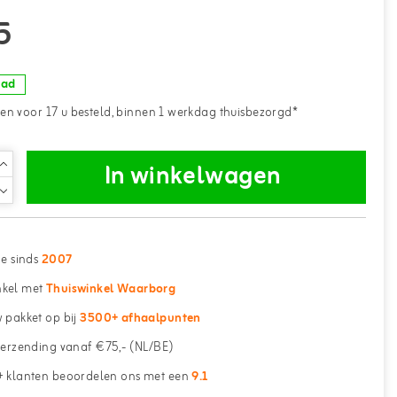
5
aad
n voor 17 u besteld, binnen 1 werkdag thuisbezorgd*
In winkelwagen
ne sinds
2007
kel met
Thuiswinkel Waarborg
 pakket op bij
3500+ afhaalpunten
erzending vanaf €75,- (NL/BE)
 klanten beoordelen ons met een
9.1