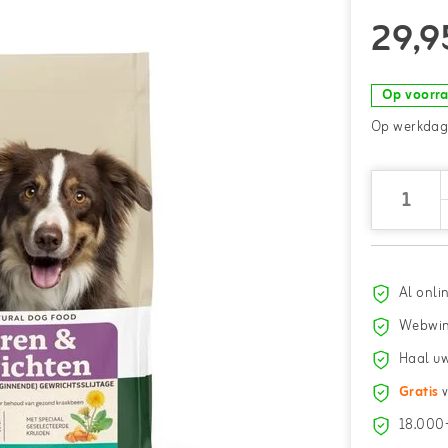
29,9
Op voorr
Op werkdage
Al onli
Webwin
Haal uw
Gratis
v
18.000+