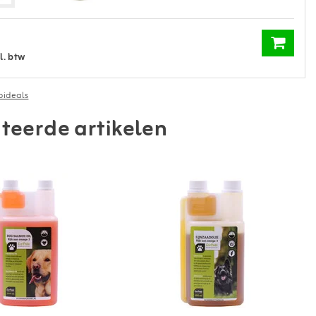
l. btw
ideals
teerde artikelen