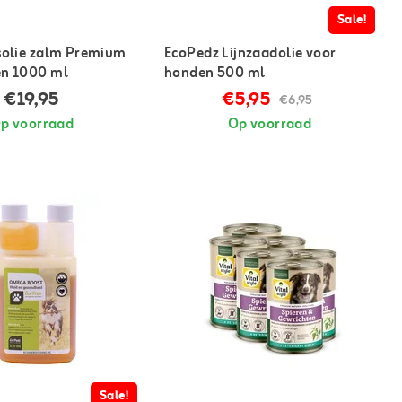
Sale!
solie zalm Premium
EcoPedz Lijnzaadolie voor
en 1000 ml
honden 500 ml
€19,95
€5,95
€6,95
p voorraad
Op voorraad
Sale!