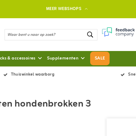
MEER WEBSHOPS
cks & accessoires
Supplementen
SALE
Thuiswinkel waarborg
Snel
hten hondenbrokken 3